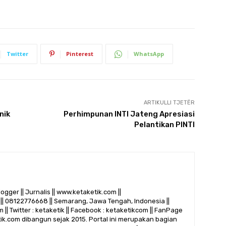
Twitter
Pinterest
WhatsApp
ARTIKULLI TJETËR
nik
Perhimpunan INTI Jateng Apresiasi
Pelantikan PINTI
logger || Jurnalis || www.ketaketik.com ||
|| 08122776668 || Semarang, Jawa Tengah, Indonesia ||
 || Twitter : ketaketik || Facebook : ketaketikcom || FanPage
etik.com dibangun sejak 2015. Portal ini merupakan bagian