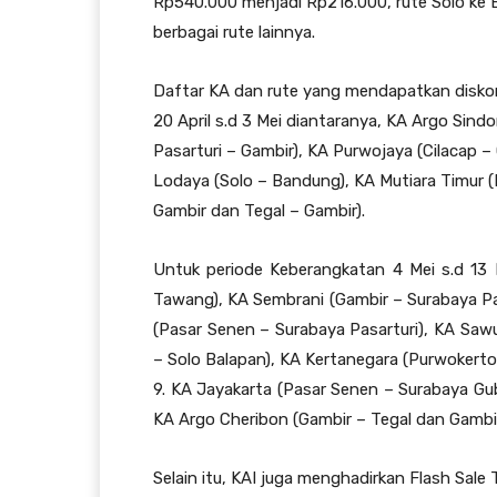
Rp540.000 menjadi Rp216.000, rute Solo ke
berbagai rute lainnya.
Daftar KA dan rute yang mendapatkan diskon
20 April s.d 3 Mei diantaranya, KA Argo Sin
Pasarturi – Gambir), KA Purwojaya (Cilacap –
Lodaya (Solo – Bandung), KA Mutiara Timur (
Gambir dan Tegal – Gambir).
Untuk periode Keberangkatan 4 Mei s.d 13
Tawang), KA Sembrani (Gambir – Surabaya Pa
(Pasar Senen – Surabaya Pasarturi), KA Saw
– Solo Balapan), KA Kertanegara (Purwokerto
9. KA Jayakarta (Pasar Senen – Surabaya Gub
KA Argo Cheribon (Gambir – Tegal dan Gambir
Selain itu, KAI juga menghadirkan Flash Sal