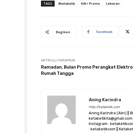
TAGS
#ketaketik
KAI< Promo
Lebaran
Facebook
Bagikan
ARTIKULLI PARAPRAK
Ramadan, Bulan Promo Perangkat Elektro
Rumah Tangga
Aning Karindra
http://ketaketik.com
Aning Karindra (Alin) || B
ketaketikita@gmail.com 
Instagram : ketaketikcom
: ketaketikcom || Ketak