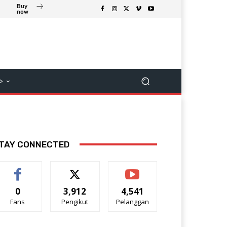
Buy
now
>
TAY CONNECTED
0
3,912
4,541
Fans
Pengikut
Pelanggan