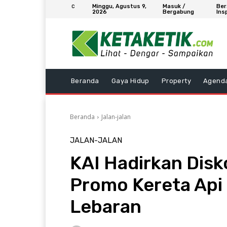
Minggu, Agustus 9,
Masuk /
Ber
C
2026
Bergabung
Ins
Beranda
Gaya Hidup
Property
Agend
Beranda
Jalan-jalan
JALAN-JALAN
KAI Hadirkan Disko
Promo Kereta Api
Lebaran