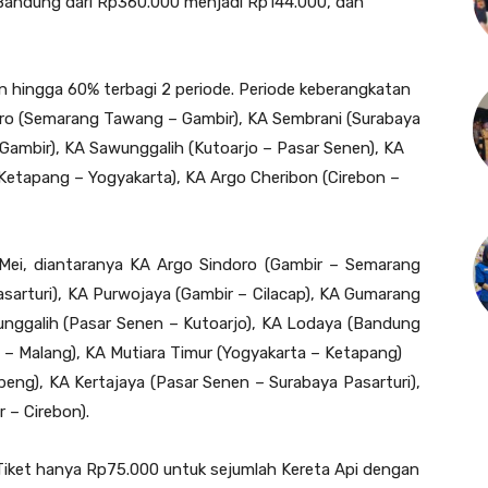
 Bandung dari Rp360.000 menjadi Rp144.000, dan
 hingga 60% terbagi 2 periode. Periode keberangkatan
doro (Semarang Tawang – Gambir), KA Sembrani (Surabaya
 Gambir), KA Sawunggalih (Kutoarjo – Pasar Senen), KA
Ketapang – Yogyakarta), KA Argo Cheribon (Cirebon –
 Mei, diantaranya KA Argo Sindoro (Gambir – Semarang
sarturi), KA Purwojaya (Gambir – Cilacap), KA Gumarang
unggalih (Pasar Senen – Kutoarjo), KA Lodaya (Bandung
 – Malang), KA Mutiara Timur (Yogyakarta – Ketapang)
eng), KA Kertajaya (Pasar Senen – Surabaya Pasarturi),
 – Cirebon).
e Tiket hanya Rp75.000 untuk sejumlah Kereta Api dengan