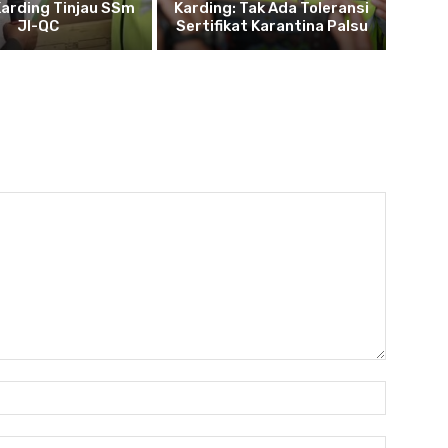
Karding Tinjau SSm
Karding: Tak Ada Toleransi
JI-QC
Sertifikat Karantina Palsu
Nama:*
Email:*