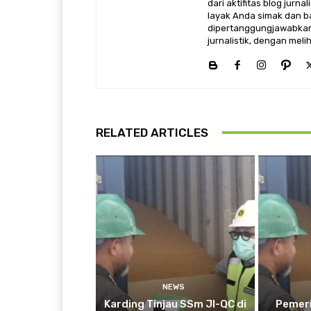
dari aktifitas blog jurn
layak Anda simak dan ba
dipertanggungjawabkan,
jurnalistik, dengan mel
RELATED ARTICLES
NEWS
Karding Tinjau SSm JI-QC di
Pemeri