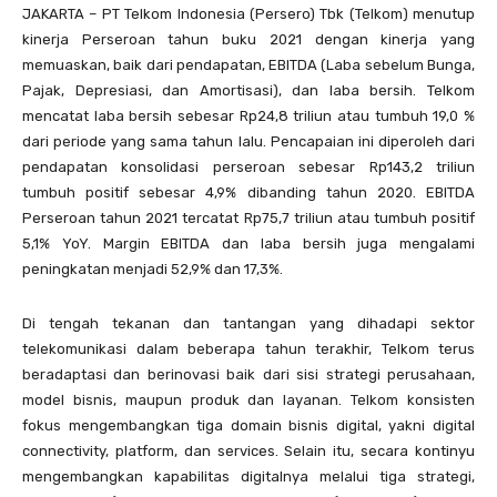
JAKARTA – PT Telkom Indonesia (Persero) Tbk (Telkom) menutup
kinerja Perseroan tahun buku 2021 dengan kinerja yang
memuaskan, baik dari pendapatan, EBITDA (Laba sebelum Bunga,
Pajak, Depresiasi, dan Amortisasi), dan laba bersih. Telkom
mencatat laba bersih sebesar Rp24,8 triliun atau tumbuh 19,0 %
dari periode yang sama tahun lalu. Pencapaian ini diperoleh dari
pendapatan konsolidasi perseroan sebesar Rp143,2 triliun
tumbuh positif sebesar 4,9% dibanding tahun 2020. EBITDA
Perseroan tahun 2021 tercatat Rp75,7 triliun atau tumbuh positif
5,1% YoY. Margin EBITDA dan laba bersih juga mengalami
peningkatan menjadi 52,9% dan 17,3%.
Di tengah tekanan dan tantangan yang dihadapi sektor
telekomunikasi dalam beberapa tahun terakhir, Telkom terus
beradaptasi dan berinovasi baik dari sisi strategi perusahaan,
model bisnis, maupun produk dan layanan. Telkom konsisten
fokus mengembangkan tiga domain bisnis digital, yakni digital
connectivity, platform, dan services. Selain itu, secara kontinyu
mengembangkan kapabilitas digitalnya melalui tiga strategi,