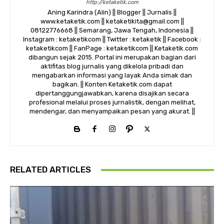
http://ketaketik.com
Aning Karindra (Alin) || Blogger || Jurnalis ||
www.ketaketik.com || ketaketikita@gmail.com ||
08122776668 || Semarang, Jawa Tengah, Indonesia ||
Instagram : ketaketikcom || Twitter : ketaketik || Facebook :
ketaketikcom || FanPage : ketaketikcom || Ketaketik.com
dibangun sejak 2015. Portal ini merupakan bagian dari
aktifitas blog jurnalis yang dikelola pribadi dan
mengabarkan informasi yang layak Anda simak dan
bagikan. || Konten Ketaketik.com dapat
dipertanggungjawabkan, karena disajikan secara
profesional melalui proses jurnalistik, dengan melihat,
mendengar, dan menyampaikan pesan yang akurat. ||
RELATED ARTICLES