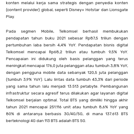
konten melalui kerja sama strategis dengan penyedia konten
(content provider) global, seperti Disney+ Hotstar dan Lionsgate
Play.
Pada segmen Mobile, Telkomsel berhasil membukukan
pendapatan tahun buku 2021 sebesar Rp87,5 triliun dengan
pertumbuhan laba bersih 4,4% YoY. Pendapatan bisnis digital
Telkomsel mencapai Rp68,2 triliun atau tumbuh 9,5% YoY.
Pencapaian ini didukung oleh basis pelanggan yang terus
meningkat mencapai 176,0 juta pelanggan atau tumbuh 3,8% YoY,
dengan pengguna mobile data sebanyak 120,5 juta pelanggan
(tumbuh 3,9% YoY). Lalu lintas data tumbuh 43,3% dari periode
yang sama tahun lalu menjadi 13.513 petabyte. Pembangunan
infrastruktur secara agresif terus dilakukan agar layanan digital
Telkomsel berjalan optimal. Total BTS yang dimiliki hingga akhir
tahun 2021 mencapai 251.116 unit atau tumbuh 8,6% YoY yang
80% di antaranya berbasis 3G/4G/5G, di mana 137.613 BTS
berteknologi 4G dan 113 BTS adalah BTS 5G.