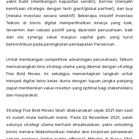
yakni build (membangun kapasitas sendiri), borrow (menjalin
kemitraan strategis dengan tech giant/global partner), dan buy
(melalui investasi secara selektif). Beberapa inisiatif investasi
Telkom di bisnis digital memperlihatkan kinerja yang baik,
tercermin dari valuasi positif yang diperoleh perusahaan, baik
dari sisi synergy value maupun capital gain, yang turut
berkontribusi pada peningkatan pendapatan Perseroan.
Untuk membangun competitive advantages perusahaan, Telkom
mencanangkan lima strategi utama yang dikenal dengan strategi
Five Bold Moves. Ini sekaligus memantapkan langkah untuk
menjadi digital telco kelas dunia dengan tujuan jangka panjang
dapat memberikan value creation yang optimal bagi stakeholders
dan masyarakat.
Strategi Five Bold Moves telah dilaksanakan sejak 2021 dan saat
ini sudah mulai berbuah manis. Pada 22 November 2021, salah
satunya strategi utama berhasil direalisasikan, yakni unlocking
bisnis menara telekomunikasi melalui aksi korporasi penawaran
saham perdana (initial public offering) Mitratel di Bursa Efek