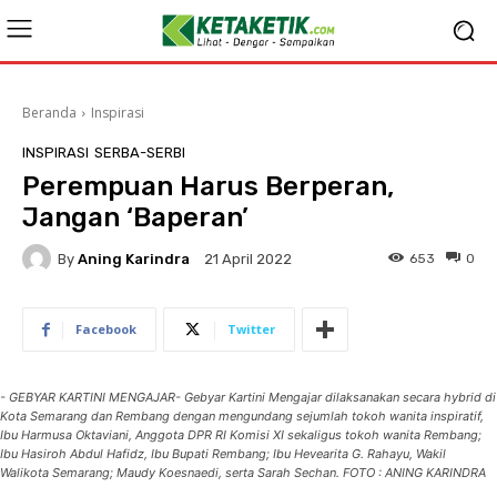
Beranda
Inspirasi
INSPIRASI
SERBA-SERBI
Perempuan Harus Berperan,
Jangan ‘Baperan’
By
Aning Karindra
653
0
21 April 2022
Facebook
Twitter
- GEBYAR KARTINI MENGAJAR- Gebyar Kartini Mengajar dilaksanakan secara hybrid di
Kota Semarang dan Rembang dengan mengundang sejumlah tokoh wanita inspiratif,
Ibu Harmusa Oktaviani, Anggota DPR RI Komisi XI sekaligus tokoh wanita Rembang;
Ibu Hasiroh Abdul Hafidz, Ibu Bupati Rembang; Ibu Hevearita G. Rahayu, Wakil
Walikota Semarang; Maudy Koesnaedi, serta Sarah Sechan. FOTO : ANING KARINDRA