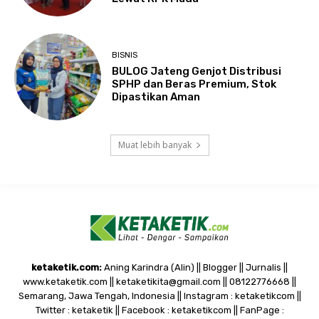
BISNIS
BULOG Jateng Genjot Distribusi
SPHP dan Beras Premium, Stok
Dipastikan Aman
Muat lebih banyak
ketaketik.com:
Aning Karindra (Alin) || Blogger || Jurnalis ||
www.ketaketik.com || ketaketikita@gmail.com || 08122776668 ||
Semarang, Jawa Tengah, Indonesia || Instagram : ketaketikcom ||
Twitter : ketaketik || Facebook : ketaketikcom || FanPage :