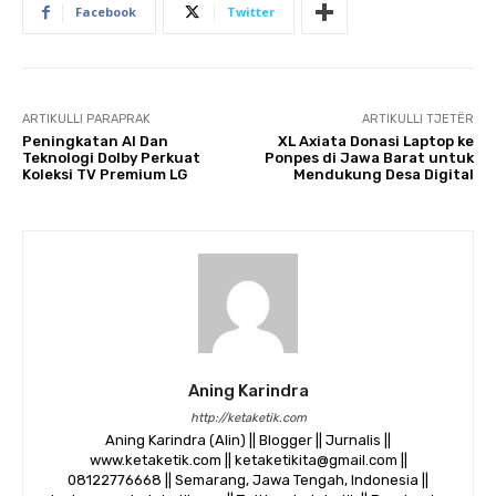
Facebook
Twitter
ARTIKULLI PARAPRAK
ARTIKULLI TJETËR
Peningkatan AI Dan
XL Axiata Donasi Laptop ke
Teknologi Dolby Perkuat
Ponpes di Jawa Barat untuk
Koleksi TV Premium LG
Mendukung Desa Digital
Aning Karindra
http://ketaketik.com
Aning Karindra (Alin) || Blogger || Jurnalis ||
www.ketaketik.com || ketaketikita@gmail.com ||
08122776668 || Semarang, Jawa Tengah, Indonesia ||