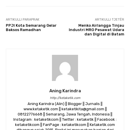
ARTIKULLI PARAPRAK
ARTIKULLI TJETËR
PPJI Kota Semarang Gelar
Menko Airlangga Tinjau
Baksos Ramadhan
Industri MRO Pesawat Udara
dan Digital di Batam
Aning Karindra
http://ketaketik.com
Aning Karindra (Alin) || Blogger || Jurnalis ||
www.ketaketik.com || ketaketikita@gmail.com ||
08122776668 || Semarang, Jawa Tengah, Indonesia ||
Instagram : ketaketikcom || Twitter : ketaketik || Facebook :
ketaketikcom || FanPage : ketaketikcom || Ketaketik.com
dibangun sejak 2015. Portal ini merupakan bagian dari