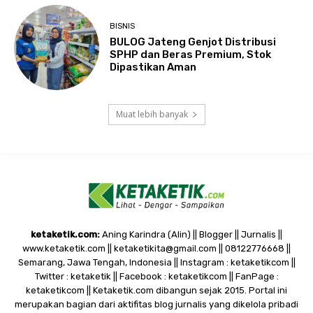
BISNIS
BULOG Jateng Genjot Distribusi
SPHP dan Beras Premium, Stok
Dipastikan Aman
Muat lebih banyak
ketaketik.com:
Aning Karindra (Alin) || Blogger || Jurnalis ||
www.ketaketik.com || ketaketikita@gmail.com || 08122776668 ||
Semarang, Jawa Tengah, Indonesia || Instagram : ketaketikcom ||
Twitter : ketaketik || Facebook : ketaketikcom || FanPage :
ketaketikcom || Ketaketik.com dibangun sejak 2015. Portal ini
merupakan bagian dari aktifitas blog jurnalis yang dikelola pribadi