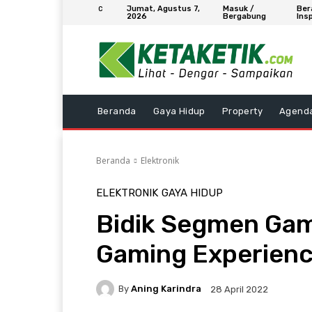
Jumat, Agustus 7,
Masuk /
Ber
C
2026
Bergabung
Insp
Beranda
Gaya Hidup
Property
Agend
Beranda
Elektronik
ELEKTRONIK
GAYA HIDUP
Bidik Segmen Gam
Gaming Experien
By
Aning Karindra
28 April 2022