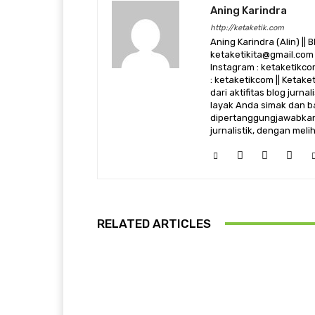
Aning Karindra
http://ketaketik.com
Aning Karindra (Alin) || B
ketaketikita@gmail.com 
Instagram : ketaketikcom
: ketaketikcom || Ketak
dari aktifitas blog jurn
layak Anda simak dan ba
dipertanggungjawabkan,
jurnalistik, dengan mel
RELATED ARTICLES