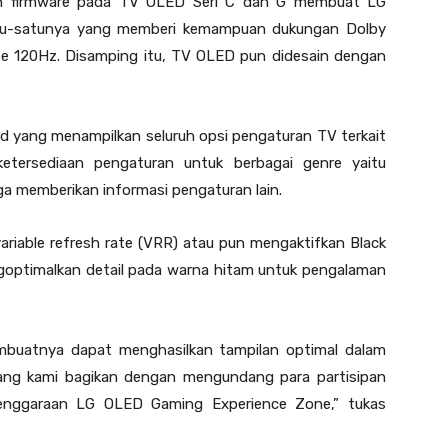
an firmware pada TV OLED Seri C dan G membuat LG
atu-satunya yang memberi kemampuan dukungan Dolby
ate 120Hz. Disamping itu, TV OLED pun didesain dengan
rd yang menampilkan seluruh opsi pengaturan TV terkait
ketersediaan pengaturan untuk berbagai genre yaitu
a memberikan informasi pengaturan lain.
variable refresh rate (VRR) atau pun mengaktifkan Black
ngoptimalkan detail pada warna hitam untuk pengalaman
mbuatnya dapat menghasilkan tampilan optimal dalam
 yang kami bagikan dengan mengundang para partisipan
enggaraan LG OLED Gaming Experience Zone,” tukas