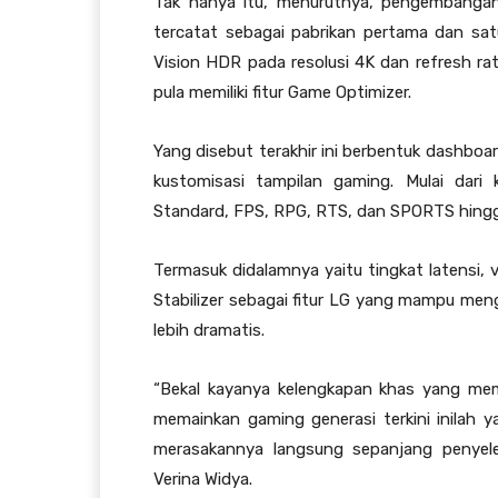
Tak hanya itu, menurutnya, pengembang
tercatat sebagai pabrikan pertama dan s
Vision HDR pada resolusi 4K dan refresh r
pula memiliki fitur Game Optimizer.
Yang disebut terakhir ini berbentuk dashboa
kustomisasi tampilan gaming. Mulai dari 
Standard, FPS, RPG, RTS, dan SPORTS hingg
Termasuk didalamnya yaitu tingkat latensi, 
Stabilizer sebagai fitur LG yang mampu me
lebih dramatis.
“Bekal kayanya kelengkapan khas yang me
memainkan gaming generasi terkini inilah
merasakannya langsung sepanjang penyel
Verina Widya.