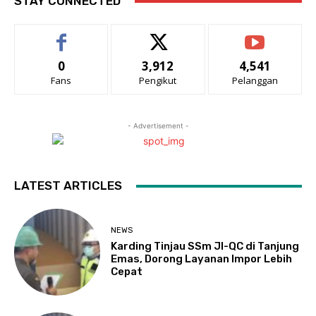
STAY CONNECTED
0
3,912
4,541
Fans
Pengikut
Pelanggan
- Advertisement -
LATEST ARTICLES
NEWS
Karding Tinjau SSm JI-QC di Tanjung
Emas, Dorong Layanan Impor Lebih
Cepat