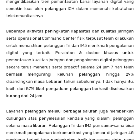
mengindikasikan tren pemanfaatan kanal layanan digital yang
semakin luas oleh pelanggan IOH dalam memenuhi kebutuhan
telekomunikasinya.
Beberapa aktivitas peningkatan kapasitas dan kualitas jaringan
serta operasional Command Center fisik terpusat telah dilakukan
untuk memastikan pelanggan Tri dan IM3 menikmati pengalaman
digital yang terbaik. Peralatan & dasbor khusus untuk
pemantauan kualitas jaringan dan pengalaman digital pelanggan
secara terus-menerus serta proaktif selama 24 jam 7 hari telah
berhasil mengurangi keluhan pelanggan hingga 29%
dibandingkan masa Lebaran tahun sebelumnya. Tidak hanya itu,
lebih dari 87% tiket pengaduan pelanggan berhasil diselesaikan
kurang dari 24 jam.
Layanan pelanggan melalui berbagai saluran juga memberikan
dukungan atas penyelesaian kendala yang dialami pelanggan
selama masa liburan. Pelanggan Tri dan IM3 pun sama-sama bisa
menikmati pengalaman berkomunikasi yang lancar di jaringan 4G
meskipun terjadi tren peningkatan trafik khususnya data, yang