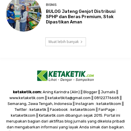
BISNIS
BULOG Jateng Genjot Distribusi
SPHP dan Beras Premium, Stok
Dipastikan Aman
Muat lebih banyak
ketaketik.com:
Aning Karindra (Alin) || Blogger || Jurnalis ||
www.ketaketik.com || ketaketikita@gmail.com || 08122776668 ||
Semarang, Jawa Tengah, Indonesia || Instagram : ketaketikcom ||
Twitter : ketaketik || Facebook : ketaketikcom || FanPage :
ketaketikcom || Ketaketik.com dibangun sejak 2015. Portal ini
merupakan bagian dari aktifitas blog jurnalis yang dikelola pribadi
dan mengabarkan informasi yang layak Anda simak dan bagikan.