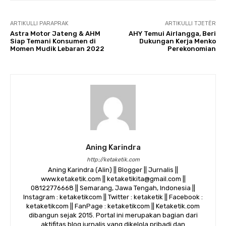
ARTIKULLI PARAPRAK
ARTIKULLI TJETËR
Astra Motor Jateng & AHM
AHY Temui Airlangga, Beri
Siap Temani Konsumen di
Dukungan Kerja Menko
Momen Mudik Lebaran 2022
Perekonomian
Aning Karindra
http://ketaketik.com
Aning Karindra (Alin) || Blogger || Jurnalis ||
www.ketaketik.com || ketaketikita@gmail.com ||
08122776668 || Semarang, Jawa Tengah, Indonesia ||
Instagram : ketaketikcom || Twitter : ketaketik || Facebook :
ketaketikcom || FanPage : ketaketikcom || Ketaketik.com
dibangun sejak 2015. Portal ini merupakan bagian dari
aktifitas blog jurnalis yang dikelola pribadi dan