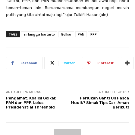
“Golkar, PPP, dan PAN mudah-mudahan ini jadi awal bagi nanti
teman-teman lain. Bersama-sama membangun negeri merah
putih yang kita cintai maju lagi,” ujar Zulkifli Hasan.(aln)
TAGS
airlangga hartarto
Golkar
PAN
PPP
Facebook
Twitter
Pinterest
ARTIKULLI PARAPRAK
ARTIKULLI TJETËR
Pengamat: Koalisi Golkar,
Perlukah Ganti Oli Pasca
PAN dan PPP, Lolos
Mudik? Simak Tips Cari Aman
Presidenstial Threshold
Berikut!