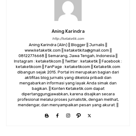
Aning Karindra
http://ketaketik.com
Aning Karindra (Alin) || Blogger || Jurnalis ||
www.ketaketik.com || ketaketikita@gmail.com ||
08122776668 || Semarang, Jawa Tengah, Indonesia ||
Instagram : ketaketikcom || Twitter : ketaketik || Facebook :
ketaketikcom || FanPage : ketaketikcom || Ketaketik.com
dibangun sejak 2015. Portal ini merupakan bagian dari
aktifitas blog jurnalis yang dikelola pribadi dan
mengabarkan informasi yang layak Anda simak dan
bagikan. || Konten Ketaketik.com dapat
dipertanggungjawabkan, karena disajikan secara
profesional melalui proses jurnalistik, dengan melihat,
mendengar, dan menyampaikan pesan yang akurat. ||