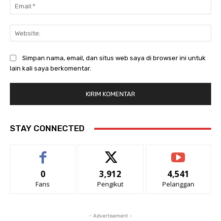
Ema
Web
Simpan nama, email, dan situs web saya di browser ini untuk
lain kali saya berkomentar.
STAY CONNECTED
0
3,912
4,541
Fans
Pengikut
Pelanggan
- Advertisement -