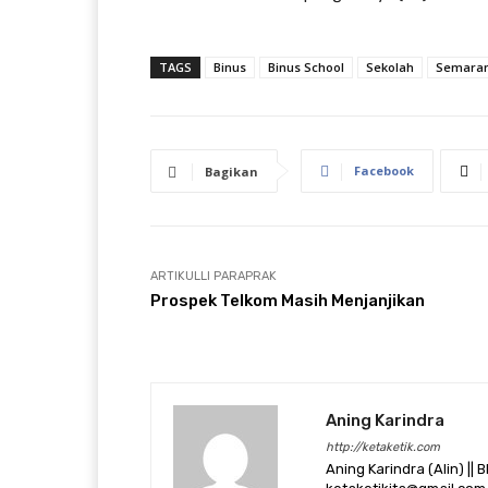
TAGS
Binus
Binus School
Sekolah
Semara
Facebook
Bagikan
ARTIKULLI PARAPRAK
Prospek Telkom Masih Menjanjikan
Aning Karindra
http://ketaketik.com
Aning Karindra (Alin) || B