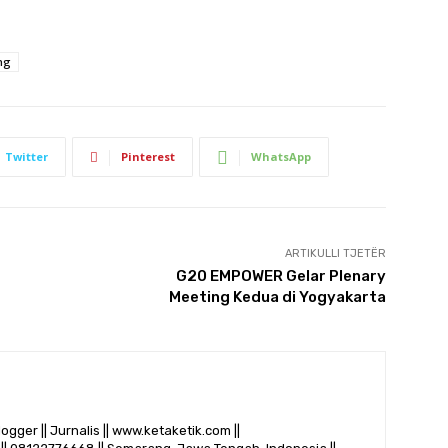
ng
Twitter
Pinterest
WhatsApp
ARTIKULLI TJETËR
G20 EMPOWER Gelar Plenary
Meeting Kedua di Yogyakarta
logger || Jurnalis || www.ketaketik.com ||