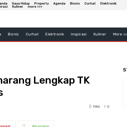
anda
Gaya Hidup
Property
Agenda
Bisnis
Curhat
Elektronik
irasi
Kuliner
more >>>
a
Bisnis
Curhat
Elektronik
Inspirasi
Kuliner
More >>
S
emarang Lengkap TK
s
1186
0
nterest
WhatsApp