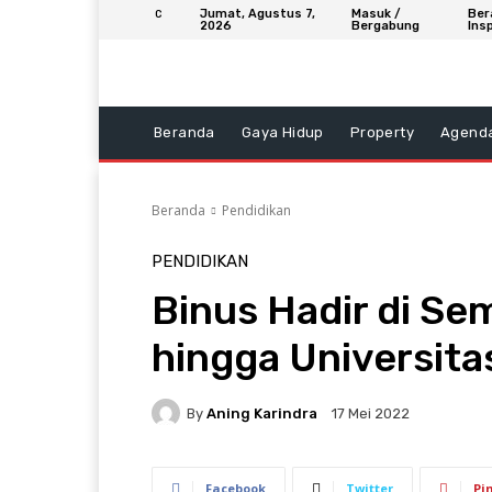
Jumat, Agustus 7,
Masuk /
Ber
C
2026
Bergabung
Insp
Beranda
Gaya Hidup
Property
Agend
Beranda
Pendidikan
PENDIDIKAN
Binus Hadir di S
hingga Universita
By
Aning Karindra
17 Mei 2022
Facebook
Twitter
Pi