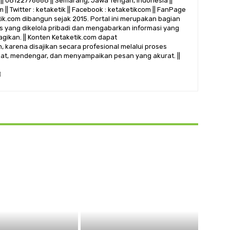
|| 08122776668 || Semarang, Jawa Tengah, Indonesia ||
 || Twitter : ketaketik || Facebook : ketaketikcom || FanPage
etik.com dibangun sejak 2015. Portal ini merupakan bagian
alis yang dikelola pribadi dan mengabarkan informasi yang
gikan. || Konten Ketaketik.com dapat
 karena disajikan secara profesional melalui proses
ihat, mendengar, dan menyampaikan pesan yang akurat. ||