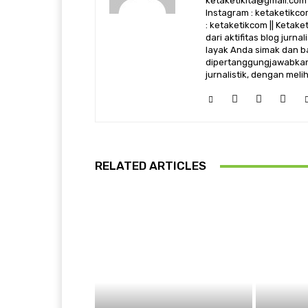
ketaketikita@gmail.com 
Instagram : ketaketikcom
: ketaketikcom || Ketak
dari aktifitas blog jurn
layak Anda simak dan ba
dipertanggungjawabkan,
jurnalistik, dengan mel
RELATED ARTICLES