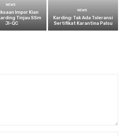
NEWS
NEWS
ksaan Impor Kian
Karding Tinjau SSm
Karding: Tak Ada Toleransi
JI-QC
Sertifikat Karantina Palsu
Nama:*