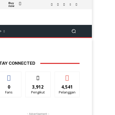
Buy
now
>
TAY CONNECTED
0
3,912
4,541
Fans
Pengikut
Pelanggan
- Advertisement -