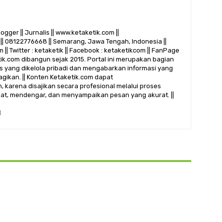
logger || Jurnalis || www.ketaketik.com ||
|| 08122776668 || Semarang, Jawa Tengah, Indonesia ||
 || Twitter : ketaketik || Facebook : ketaketikcom || FanPage
etik.com dibangun sejak 2015. Portal ini merupakan bagian
alis yang dikelola pribadi dan mengabarkan informasi yang
gikan. || Konten Ketaketik.com dapat
 karena disajikan secara profesional melalui proses
ihat, mendengar, dan menyampaikan pesan yang akurat. ||