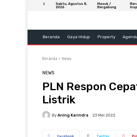
Sabtu, Agustus 8,
Masuk /
Ber
C
2026
Bergabung
Insp
Beranda
Gaya Hidup
Property
Agend
Beranda
News
NEWS
PLN Respon Cepa
Listrik
By
Aning Karindra
23 Mei 2022
Facebook
Twitter
Pi