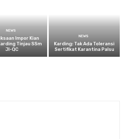
NEWS
NEWS
ksaan Impor Kian
Karding Tinjau SSm
Karding: Tak Ada Toleransi
JI-QC
Sertifikat Karantina Palsu