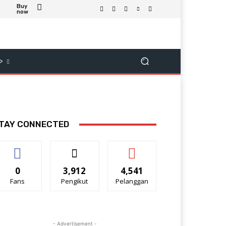
Buy
now
>
TAY CONNECTED
0
3,912
4,541
Fans
Pengikut
Pelanggan
- Advertisement -