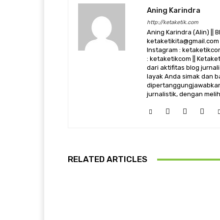
Aning Karindra
http://ketaketik.com
Aning Karindra (Alin) || B
ketaketikita@gmail.com 
Instagram : ketaketikcom
: ketaketikcom || Ketak
dari aktifitas blog jurn
layak Anda simak dan ba
dipertanggungjawabkan,
jurnalistik, dengan mel
RELATED ARTICLES