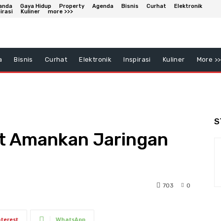
anda
Gaya Hidup
Property
Agenda
Bisnis
Curhat
Elektronik
irasi
Kuliner
more >>>
a
Bisnis
Curhat
Elektronik
Inspirasi
Kuliner
More >>
S
t Amankan Jaringan
703
0
nterest
WhatsApp