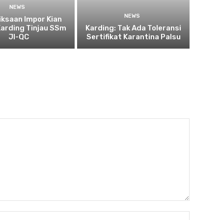
NEWS
NEWS
ksaan Impor Kian
Karding Tinjau SSm
Karding: Tak Ada Toleransi
JI-QC
Sertifikat Karantina Palsu
Nama:*