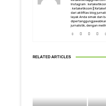
Instagram : ketaketikcom
: ketaketikcom || Ketak
dari aktifitas blog jurn
layak Anda simak dan ba
dipertanggungjawabkan,
jurnalistik, dengan mel
RELATED ARTICLES