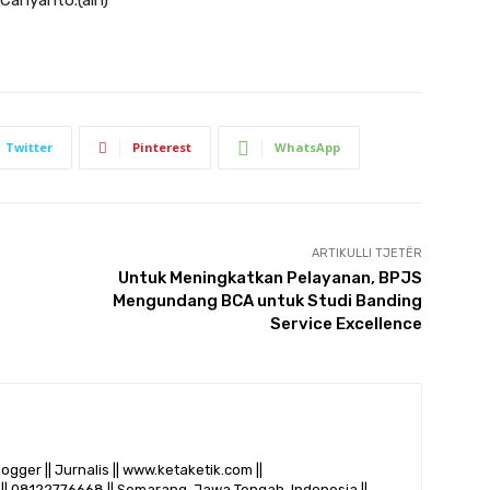
 Cahyanto.(aln)
Twitter
Pinterest
WhatsApp
ARTIKULLI TJETËR
Untuk Meningkatkan Pelayanan, BPJS
Mengundang BCA untuk Studi Banding
Service Excellence
logger || Jurnalis || www.ketaketik.com ||
|| 08122776668 || Semarang, Jawa Tengah, Indonesia ||