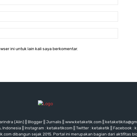
Email:*
Website:
wser ini untuk lain kali saya berkomentar.
rindra (Alin) || Blogger || Jurnalis || www.ketaketik.com || ketaketikita@g
ndonesia || Instagram : ketaketikcom || Twitter : ketaketik || Facebook : 
ik.com dibangun sejak 2015. Portal ini merupakan bagian dari aktifitas blo