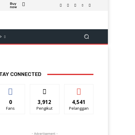
Buy
now
>
TAY CONNECTED
0
3,912
4,541
Fans
Pengikut
Pelanggan
- Advertisement -