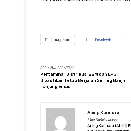
Internasional Kementerian Perindustrian Eko
Facebook
Bagikan
ARTIKULLI PARAPRAK
Pertamina : Distribusi BBM dan LPG
Dipastikan Tetap Berjalan Seiring Banjir
Tanjung Emas
Aning Karindra
http://ketaketik.com
Aning Karindra (Alin) || B
ketaketikita@gmail.com 