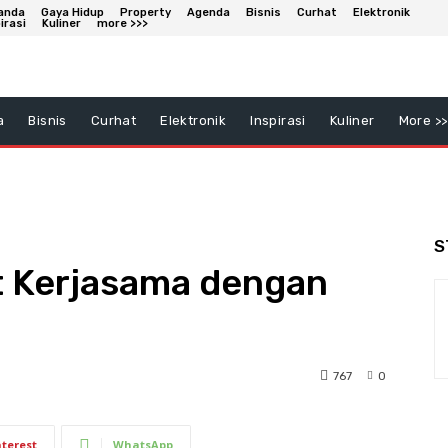
anda
Gaya Hidup
Property
Agenda
Bisnis
Curhat
Elektronik
irasi
Kuliner
more >>>
a
Bisnis
Curhat
Elektronik
Inspirasi
Kuliner
More >>
S
t Kerjasama dengan
767
0
nterest
WhatsApp