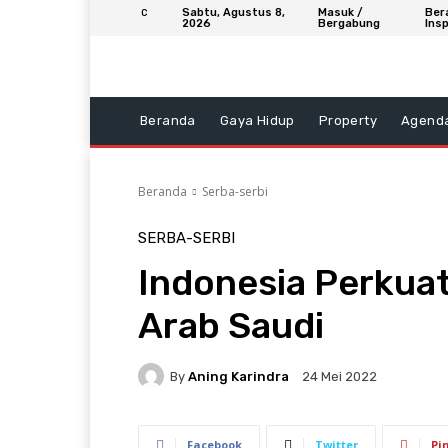
Sabtu, Agustus 8,
Masuk /
Ber
C
2026
Bergabung
Insp
Beranda
Gaya Hidup
Property
Agend
Beranda
Serba-serbi
SERBA-SERBI
Indonesia Perkua
Arab Saudi
By
Aning Karindra
24 Mei 2022
Facebook
Twitter
Pi