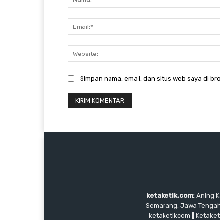
Simpan nama, email, dan situs web saya di bro
ketaketik.com:
Aning Ka
Semarang, Jawa Tengah, I
ketaketikcom || Ketaket