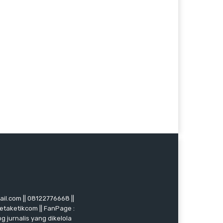
mail.com || 08122776668 ||
ketaketikcom || FanPage :
g jurnalis yang dikelola