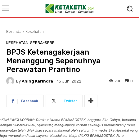
Beranda
Kesehatan
KESEHATAN
SERBA-SERBI
BPJS Ketenagakerjaan
Menanggung Sepenuhnya
Perawatan Prantino
By
Aning Karindra
708
0
13 Juni 2022
Facebook
Twitter
-KUNJUNGI KORBAN- Direktur Utama BPJAMSOSTEK, Anggoro Eko Cahyo, bersama
dengan Gubernur Riau, Syamsuar, mengunjungi korban sekaligus memastikan proses
perawatan telah dilakukan secara maksimal oleh seluruh tim medis Eka Hospital yang
juga merupakan Pusat Layanan Kecelakaan Kerja (PLKK) BPJAMSOSTEK. Foto :