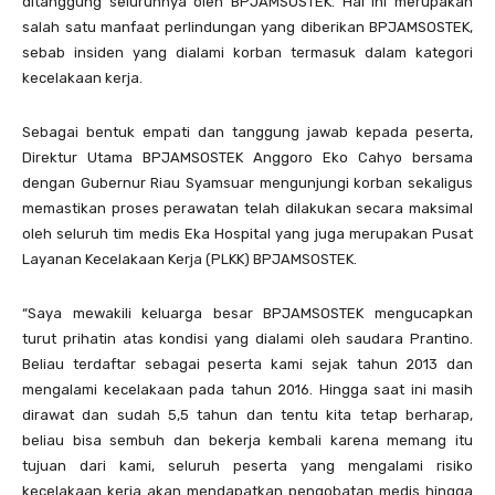
ditanggung seluruhnya oleh BPJAMSOSTEK. Hal ini merupakan
salah satu manfaat perlindungan yang diberikan BPJAMSOSTEK,
sebab insiden yang dialami korban termasuk dalam kategori
kecelakaan kerja.
Sebagai bentuk empati dan tanggung jawab kepada peserta,
Direktur Utama BPJAMSOSTEK Anggoro Eko Cahyo bersama
dengan Gubernur Riau Syamsuar mengunjungi korban sekaligus
memastikan proses perawatan telah dilakukan secara maksimal
oleh seluruh tim medis Eka Hospital yang juga merupakan Pusat
Layanan Kecelakaan Kerja (PLKK) BPJAMSOSTEK.
“Saya mewakili keluarga besar BPJAMSOSTEK mengucapkan
turut prihatin atas kondisi yang dialami oleh saudara Prantino.
Beliau terdaftar sebagai peserta kami sejak tahun 2013 dan
mengalami kecelakaan pada tahun 2016. Hingga saat ini masih
dirawat dan sudah 5,5 tahun dan tentu kita tetap berharap,
beliau bisa sembuh dan bekerja kembali karena memang itu
tujuan dari kami, seluruh peserta yang mengalami risiko
kecelakaan kerja akan mendapatkan pengobatan medis hingga