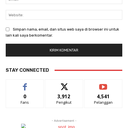
Web
Simpan nama, email, dan situs web saya di browser ini untuk
lain kali saya berkomentar.
STAY CONNECTED
0
3,912
4,541
Fans
Pengikut
Pelanggan
- Advertisement -