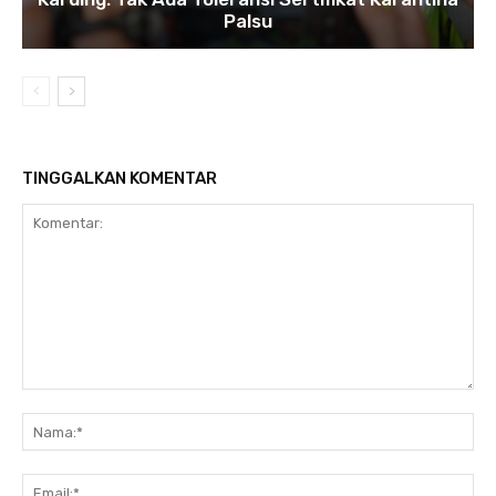
Palsu
TINGGALKAN KOMENTAR
Komentar:
Na
Ema