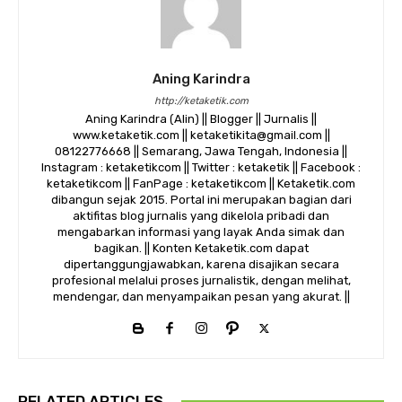
Aning Karindra
http://ketaketik.com
Aning Karindra (Alin) || Blogger || Jurnalis ||
www.ketaketik.com || ketaketikita@gmail.com ||
08122776668 || Semarang, Jawa Tengah, Indonesia ||
Instagram : ketaketikcom || Twitter : ketaketik || Facebook :
ketaketikcom || FanPage : ketaketikcom || Ketaketik.com
dibangun sejak 2015. Portal ini merupakan bagian dari
aktifitas blog jurnalis yang dikelola pribadi dan
mengabarkan informasi yang layak Anda simak dan
bagikan. || Konten Ketaketik.com dapat
dipertanggungjawabkan, karena disajikan secara
profesional melalui proses jurnalistik, dengan melihat,
mendengar, dan menyampaikan pesan yang akurat. ||
RELATED ARTICLES