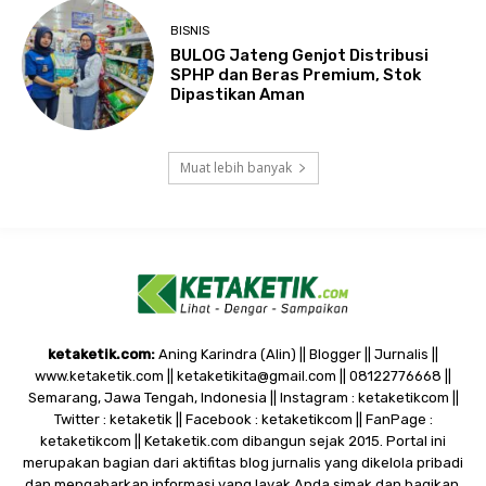
BISNIS
BULOG Jateng Genjot Distribusi
SPHP dan Beras Premium, Stok
Dipastikan Aman
Muat lebih banyak
ketaketik.com:
Aning Karindra (Alin) || Blogger || Jurnalis ||
www.ketaketik.com || ketaketikita@gmail.com || 08122776668 ||
Semarang, Jawa Tengah, Indonesia || Instagram : ketaketikcom ||
Twitter : ketaketik || Facebook : ketaketikcom || FanPage :
ketaketikcom || Ketaketik.com dibangun sejak 2015. Portal ini
merupakan bagian dari aktifitas blog jurnalis yang dikelola pribadi
dan mengabarkan informasi yang layak Anda simak dan bagikan.