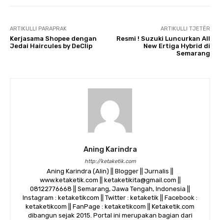
ARTIKULLI PARAPRAK
ARTIKULLI TJETËR
Kerjasama Shopee dengan
Resmi ! Suzuki Luncurkan All
Jedai Haircules by DeClip
New Ertiga Hybrid di
Semarang
Aning Karindra
http://ketaketik.com
Aning Karindra (Alin) || Blogger || Jurnalis ||
www.ketaketik.com || ketaketikita@gmail.com ||
08122776668 || Semarang, Jawa Tengah, Indonesia ||
Instagram : ketaketikcom || Twitter : ketaketik || Facebook :
ketaketikcom || FanPage : ketaketikcom || Ketaketik.com
dibangun sejak 2015. Portal ini merupakan bagian dari