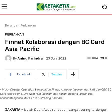
Beranda
Perbankan
PERBANKAN
Finnet Kolaborasi dengan BC Card
Asia Pacific
By
Aning Karindra
804
0
23 Juni 2022
Facebook
Twitter
- MoU- Direktur Operation & Innovation Finnet, Aribowo (keenam dari kiri) dan CEO BC
Card Asia Pacific, Lim Nam Hun (keenam dari kanan) beserta jajaran usai
penandatanganan MoU. Foto : ist/Aning Karindra
JAKARTA
– Istilah Debit Acquirer sudah sangat sering terdengar