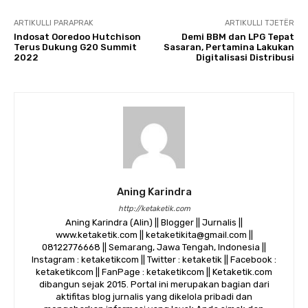
ARTIKULLI PARAPRAK
ARTIKULLI TJETËR
Indosat Ooredoo Hutchison
Demi BBM dan LPG Tepat
Terus Dukung G20 Summit
Sasaran, Pertamina Lakukan
2022
Digitalisasi Distribusi
Aning Karindra
http://ketaketik.com
Aning Karindra (Alin) || Blogger || Jurnalis ||
www.ketaketik.com || ketaketikita@gmail.com ||
08122776668 || Semarang, Jawa Tengah, Indonesia ||
Instagram : ketaketikcom || Twitter : ketaketik || Facebook :
ketaketikcom || FanPage : ketaketikcom || Ketaketik.com
dibangun sejak 2015. Portal ini merupakan bagian dari
aktifitas blog jurnalis yang dikelola pribadi dan