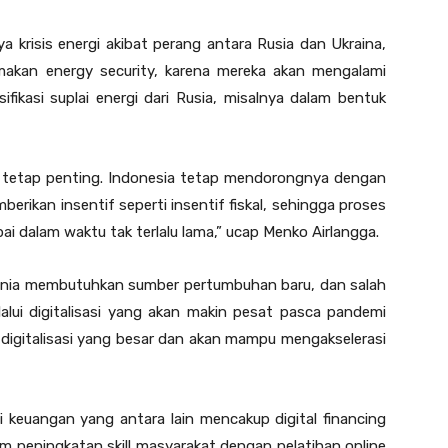
 krisis energi akibat perang antara Rusia dan Ukraina,
akan energy security, karena mereka akan mengalami
ikasi suplai energi dari Rusia, misalnya dalam bentuk
n tetap penting. Indonesia tetap mendorongnya dengan
erikan insentif seperti insentif fiskal, sehingga proses
pai dalam waktu tak terlalu lama,” ucap Menko Airlangga.
i, dunia membutuhkan sumber pertumbuhan baru, dan salah
lui digitalisasi yang akan makin pesat pasca pandemi
i digitalisasi yang besar dan akan mampu mengakselerasi
i keuangan yang antara lain mencakup digital financing
am peningkatan skill masyarakat dengan pelatihan online