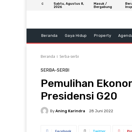
Sabtu, Agustus 8,
Masuk /
Ber
C
2026
Bergabung
Insp
Beranda
Gaya Hidup
Property
Agend
Beranda
Serba-serbi
SERBA-SERBI
Pemulihan Ekonomi
Presidensi G20
By
Aning Karindra
28 Juni 2022
Facebook
Twitter
Pi