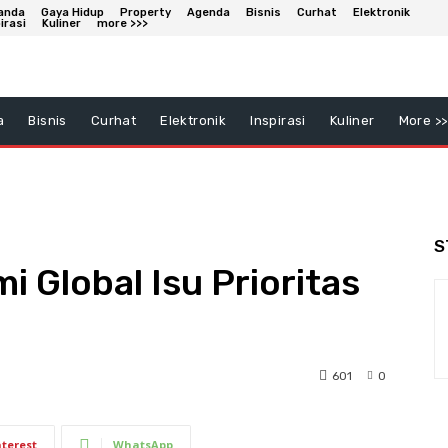
anda
Gaya Hidup
Property
Agenda
Bisnis
Curhat
Elektronik
irasi
Kuliner
more >>>
a
Bisnis
Curhat
Elektronik
Inspirasi
Kuliner
More >>
S
 Global Isu Prioritas
601
0
nterest
WhatsApp