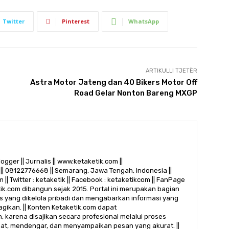
Twitter
Pinterest
WhatsApp
ARTIKULLI TJETËR
Astra Motor Jateng dan 40 Bikers Motor Off
Road Gelar Nonton Bareng MXGP
logger || Jurnalis || www.ketaketik.com ||
|| 08122776668 || Semarang, Jawa Tengah, Indonesia ||
 || Twitter : ketaketik || Facebook : ketaketikcom || FanPage
etik.com dibangun sejak 2015. Portal ini merupakan bagian
alis yang dikelola pribadi dan mengabarkan informasi yang
gikan. || Konten Ketaketik.com dapat
 karena disajikan secara profesional melalui proses
ihat, mendengar, dan menyampaikan pesan yang akurat. ||