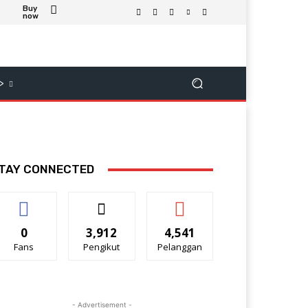
Buy
now
>
TAY CONNECTED
0
3,912
4,541
Fans
Pengikut
Pelanggan
- Advertisement -