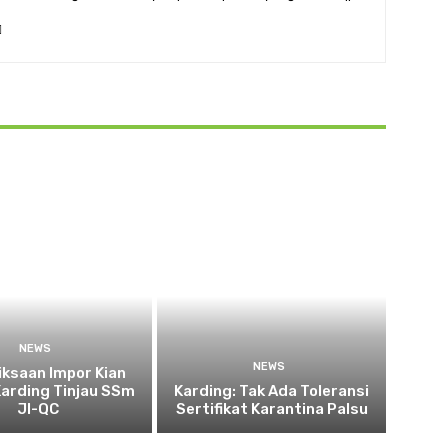
NEWS
NEWS
ksaan Impor Kian
Karding Tinjau SSm
Karding: Tak Ada Toleransi
JI-QC
Sertifikat Karantina Palsu