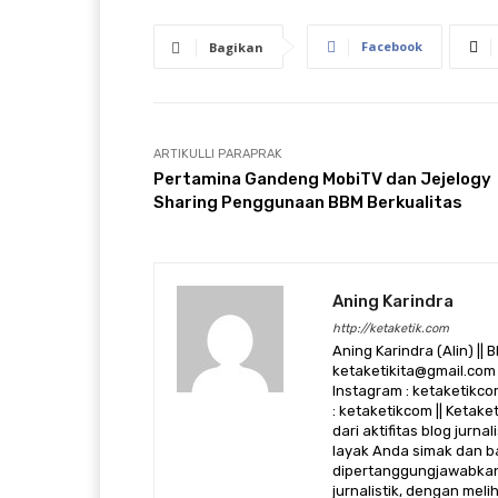
Facebook
Bagikan
ARTIKULLI PARAPRAK
Pertamina Gandeng MobiTV dan Jejelogy
Sharing Penggunaan BBM Berkualitas
Aning Karindra
http://ketaketik.com
Aning Karindra (Alin) || B
ketaketikita@gmail.com 
Instagram : ketaketikcom
: ketaketikcom || Ketak
dari aktifitas blog jurn
layak Anda simak dan ba
dipertanggungjawabkan,
jurnalistik, dengan mel