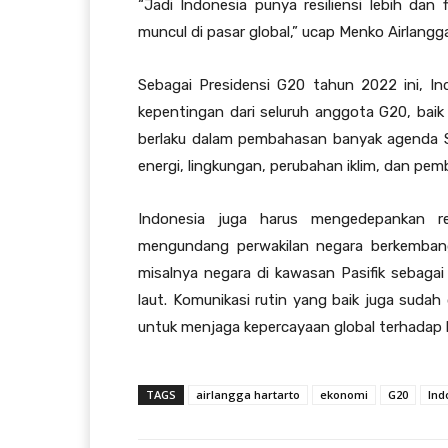
“Jadi Indonesia punya resiliensi lebih dan 
muncul di pasar global,” ucap Menko Airlangg
Sebagai Presidensi G20 tahun 2022 ini, 
kepentingan dari seluruh anggota G20, bai
berlaku dalam pembahasan banyak agenda S
energi, lingkungan, perubahan iklim, dan pe
Indonesia juga harus mengedepankan re
mengundang perwakilan negara berkembang
misalnya negara di kawasan Pasifik sebagai
laut. Komunikasi rutin yang baik juga suda
untuk menjaga kepercayaan global terhadap 
TAGS
airlangga hartarto
ekonomi
G20
Ind