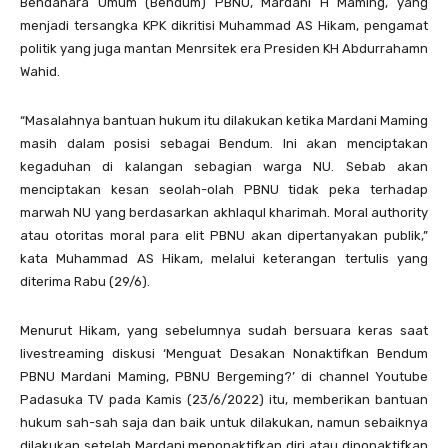
Bendahara Umum (Bendum) PBNU, Mardani H Maming, yang
menjadi tersangka KPK dikritisi Muhammad AS Hikam, pengamat
politik yang juga mantan Menrsitek era Presiden KH Abdurrahamn
Wahid.
“Masalahnya bantuan hukum itu dilakukan ketika Mardani Maming
masih dalam posisi sebagai Bendum. Ini akan menciptakan
kegaduhan di kalangan sebagian warga NU. Sebab akan
menciptakan kesan seolah-olah PBNU tidak peka terhadap
marwah NU yang berdasarkan akhlaqul kharimah. Moral authority
atau otoritas moral para elit PBNU akan dipertanyakan publik,”
kata Muhammad AS Hikam, melalui keterangan tertulis yang
diterima Rabu (29/6).
Menurut Hikam, yang sebelumnya sudah bersuara keras saat
livestreaming diskusi ‘Menguat Desakan Nonaktifkan Bendum
PBNU Mardani Maming, PBNU Bergeming?’ di channel Youtube
Padasuka TV pada Kamis (23/6/2022) itu, memberikan bantuan
hukum sah-sah saja dan baik untuk dilakukan, namun sebaiknya
dilakukan setelah Mardani menonaktifkan diri atau dinonaktifkan