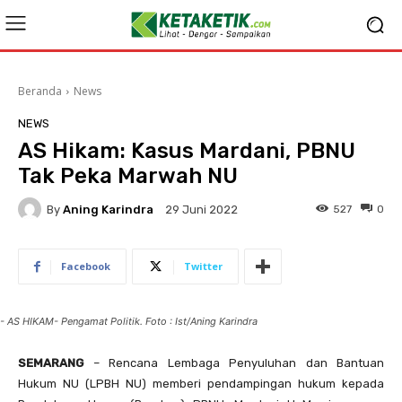
Beranda
News
NEWS
AS Hikam: Kasus Mardani, PBNU
Tak Peka Marwah NU
By
Aning Karindra
527
0
29 Juni 2022
Facebook
Twitter
- AS HIKAM- Pengamat Politik. Foto : Ist/Aning Karindra
SEMARANG
– Rencana Lembaga Penyuluhan dan Bantuan
Hukum NU (LPBH NU) memberi pendampingan hukum kepada