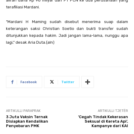
aliran dana Rp 98 milyar dari PT PCN ke dua perusahaan yang
terafiliasi Mardani.
“Mardani H Maming sudah disebut menerima suap dalam
keterangan saksi Christian Soetio dan bukti transfer sudah
ditunjukkan kepada hakim. Jadi jangan lama-lama, nunggu apa
lagi,” desak Aria Duta.(aln)
Facebook
Twitter
ARTIKULLI PARAPRAK
ARTIKULLI TJETËR
3 Juta Vaksin Ternak
‘Cegah Tindak Kekerasan
Disiapkan Kendalikan
Seksual di Kereta Api’,
Penyebaran PMK
Kampanye dari KAI