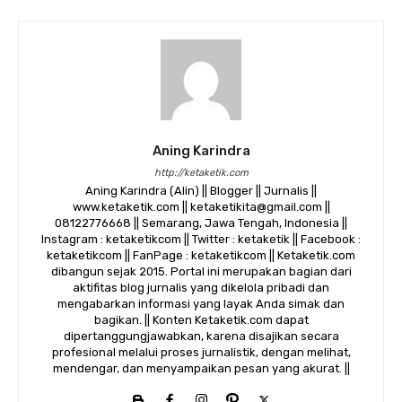
Aning Karindra
http://ketaketik.com
Aning Karindra (Alin) || Blogger || Jurnalis ||
www.ketaketik.com || ketaketikita@gmail.com ||
08122776668 || Semarang, Jawa Tengah, Indonesia ||
Instagram : ketaketikcom || Twitter : ketaketik || Facebook :
ketaketikcom || FanPage : ketaketikcom || Ketaketik.com
dibangun sejak 2015. Portal ini merupakan bagian dari
aktifitas blog jurnalis yang dikelola pribadi dan
mengabarkan informasi yang layak Anda simak dan
bagikan. || Konten Ketaketik.com dapat
dipertanggungjawabkan, karena disajikan secara
profesional melalui proses jurnalistik, dengan melihat,
mendengar, dan menyampaikan pesan yang akurat. ||