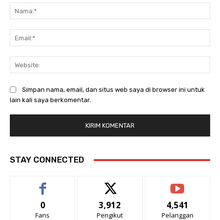
Na
Ema
Web
Simpan nama, email, dan situs web saya di browser ini untuk
lain kali saya berkomentar.
STAY CONNECTED
0
3,912
4,541
Fans
Pengikut
Pelanggan