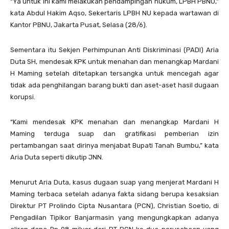
“Ya untuk ini kami melakukan pendampingan hukum, LPBH PBNU,”
kata Abdul Hakim Aqso, Sekertaris LPBH NU kepada wartawan di
Kantor PBNU, Jakarta Pusat, Selasa (28/6).
Sementara itu Sekjen Perhimpunan Anti Diskriminasi (PADI) Aria
Duta SH, mendesak KPK untuk menahan dan menangkap Mardani
H Maming setelah ditetapkan tersangka untuk mencegah agar
tidak ada penghilangan barang bukti dan aset-aset hasil dugaan
korupsi.
“Kami mendesak KPK menahan dan menangkap Mardani H
Maming terduga suap dan gratifikasi pemberian izin
pertambangan saat dirinya menjabat Bupati Tanah Bumbu,” kata
Aria Duta seperti dikutip JNN.
Menurut Aria Duta, kasus dugaan suap yang menjerat Mardani H
Maming terbaca setelah adanya fakta sidang berupa kesaksian
Direktur PT Prolindo Cipta Nusantara (PCN), Christian Soetio, di
Pengadilan Tipikor Banjarmasin yang mengungkapkan adanya