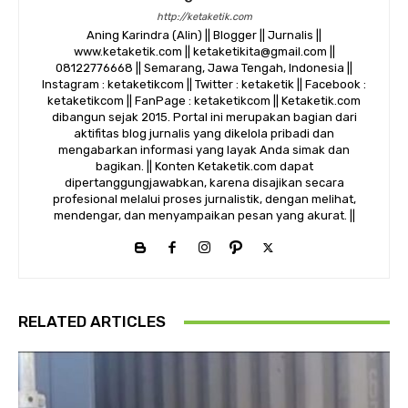
http://ketaketik.com
Aning Karindra (Alin) || Blogger || Jurnalis ||
www.ketaketik.com || ketaketikita@gmail.com ||
08122776668 || Semarang, Jawa Tengah, Indonesia ||
Instagram : ketaketikcom || Twitter : ketaketik || Facebook :
ketaketikcom || FanPage : ketaketikcom || Ketaketik.com
dibangun sejak 2015. Portal ini merupakan bagian dari
aktifitas blog jurnalis yang dikelola pribadi dan
mengabarkan informasi yang layak Anda simak dan
bagikan. || Konten Ketaketik.com dapat
dipertanggungjawabkan, karena disajikan secara
profesional melalui proses jurnalistik, dengan melihat,
mendengar, dan menyampaikan pesan yang akurat. ||
RELATED ARTICLES