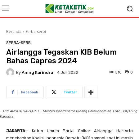
Beranda
Serba-serbi
SERBA-SERBI
Airlangga Tegaskan KIB Belum
Bahas Capres 2024
By
Aning Karindra
510
0
4 Juli 2022
Facebook
Twitter
- AIRLANGGA HARTARTO- Menteri Koordinator Bidang Perekonomian. Foto : Ist/Aning
Karindra
JAKARTA
— Ketua Umum Partai Golkar Airlangga Hartarto
menekankan Koalisi Indonesia Bersatu (KIB) sampai saat ini masih