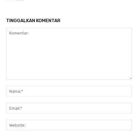
TINGGALKAN KOMENTAR
Komentar:
Na
Ema
Web