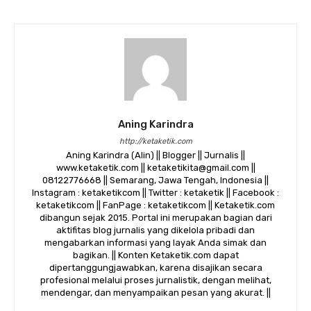
Aning Karindra
http://ketaketik.com
Aning Karindra (Alin) || Blogger || Jurnalis ||
www.ketaketik.com || ketaketikita@gmail.com ||
08122776668 || Semarang, Jawa Tengah, Indonesia ||
Instagram : ketaketikcom || Twitter : ketaketik || Facebook :
ketaketikcom || FanPage : ketaketikcom || Ketaketik.com
dibangun sejak 2015. Portal ini merupakan bagian dari
aktifitas blog jurnalis yang dikelola pribadi dan
mengabarkan informasi yang layak Anda simak dan
bagikan. || Konten Ketaketik.com dapat
dipertanggungjawabkan, karena disajikan secara
profesional melalui proses jurnalistik, dengan melihat,
mendengar, dan menyampaikan pesan yang akurat. ||