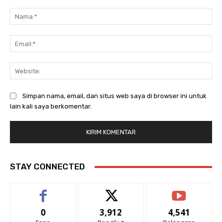
Komentar:
Na
Ema
Web
Simpan nama, email, dan situs web saya di browser ini untuk
lain kali saya berkomentar.
STAY CONNECTED
0
3,912
4,541