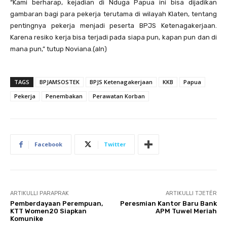
“Kami berharap, kejadian di Nduga Papua ini bisa dijadikan
gambaran bagi para pekerja terutama di wilayah Klaten, tentang
pentingnya pekerja menjadi peserta BPJS Ketenagakerjaan.
Karena resiko kerja bisa terjadi pada siapa pun, kapan pun dan di
mana pun,” tutup Noviana.(aln)
TAGS
BPJAMSOSTEK
BPJS Ketenagakerjaan
KKB
Papua
Pekerja
Penembakan
Perawatan Korban
Facebook
Twitter
ARTIKULLI PARAPRAK
ARTIKULLI TJETËR
Pemberdayaan Perempuan,
Peresmian Kantor Baru Bank
KTT Women20 Siapkan
APM Tuwel Meriah
Komunike