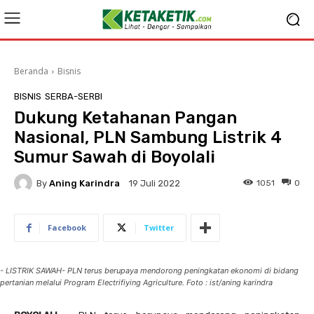
Beranda
Bisnis
BISNIS
SERBA-SERBI
Dukung Ketahanan Pangan
Nasional, PLN Sambung Listrik 4
Sumur Sawah di Boyolali
By
Aning Karindra
1051
0
19 Juli 2022
Facebook
Twitter
- LISTRIK SAWAH- PLN terus berupaya mendorong peningkatan ekonomi di bidang
pertanian melalui Program Electrifiying Agriculture. Foto : ist/aning karindra