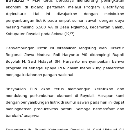
BOYOLALI
– PLN terus berupaya mendorong peningkatan
ekonomi di bidang pertanian melalui Program Electrifiying
Agriculture. Hal ini diwujudkan dengan melakukan
penyambungan listrik pada empat sumur sawah dengan daya
masing-masing 3.500 VA di Desa Nglembu, Kecamatan Sambi,
Kabupaten Boyolali pada Selasa (19/7).
Penyambungan listrik ini diresmikan langsung oleh Direktur
Regional Jawa Madura Bali Haryanto WS didampingi Bupati
Boyolali M. Said Hidayat SH. Haryanto menyampaikan bahwa
program ini sebagai upaya PLN dalam mendukung pemerintah
menjaga ketahanan pangan nasional.
“InsyaAllah PLN akan terus membangun kelistrikan dan
mendukung pertumbuhan ekonomi di Boyolali. Harapan kami
dengan penyambungan listrik di sumur sawah pada hari ini dapat
meningkatkan produktivitas petani. Semoga bermanfaat dan
barokah,” ucapnya.
Sementara itu Bupati Kabupaten Boyolali, M. Said Hidayat SH