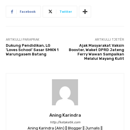
Facebook
Twitter
ARTIKULLI PARAPRAK
ARTIKULLI TJETËR
Dukung Pendidikan, LG
Ajak Masyarakat Vaksin
‘Loves School’ Sasar SMKN 1
Booster, Waket DPRD Jateng
Warungasem Batang
Ferry Wawan Sampaikan
Melalui Wayang Kulit
Aning Karindra
http://ketaketik.com
Aning Karindra (Alin) || Blogger || Jurnalis ||