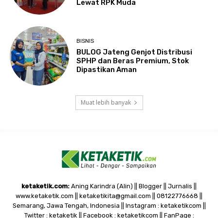
Lewat RPK Muda
BISNIS
BULOG Jateng Genjot Distribusi
SPHP dan Beras Premium, Stok
Dipastikan Aman
Muat lebih banyak
ketaketik.com:
Aning Karindra (Alin) || Blogger || Jurnalis ||
www.ketaketik.com || ketaketikita@gmail.com || 08122776668 ||
Semarang, Jawa Tengah, Indonesia || Instagram : ketaketikcom ||
Twitter : ketaketik || Facebook : ketaketikcom || FanPage :