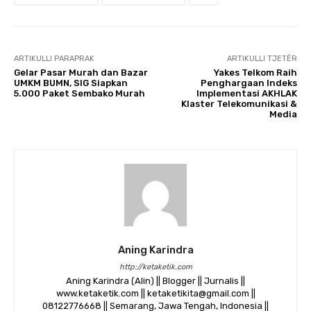
ARTIKULLI PARAPRAK
ARTIKULLI TJETËR
Gelar Pasar Murah dan Bazar
Yakes Telkom Raih
UMKM BUMN, SIG Siapkan
Penghargaan Indeks
5.000 Paket Sembako Murah
Implementasi AKHLAK
Klaster Telekomunikasi &
Media
Aning Karindra
http://ketaketik.com
Aning Karindra (Alin) || Blogger || Jurnalis ||
www.ketaketik.com || ketaketikita@gmail.com ||
08122776668 || Semarang, Jawa Tengah, Indonesia ||