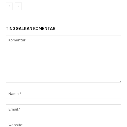
TINGGALKAN KOMENTAR
Komentar:
Na
Ema
Web