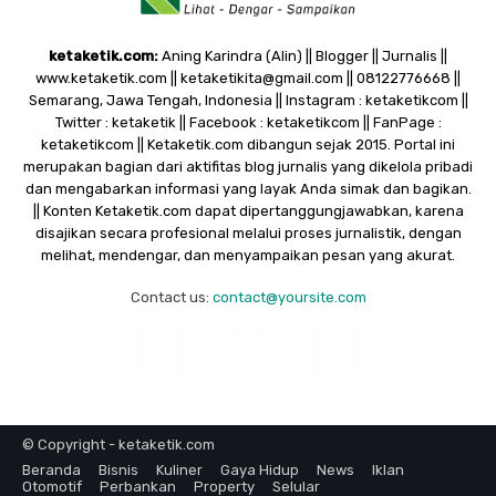
ketaketik.com:
Aning Karindra (Alin) || Blogger || Jurnalis ||
www.ketaketik.com || ketaketikita@gmail.com || 08122776668 ||
Semarang, Jawa Tengah, Indonesia || Instagram : ketaketikcom ||
Twitter : ketaketik || Facebook : ketaketikcom || FanPage :
ketaketikcom || Ketaketik.com dibangun sejak 2015. Portal ini
merupakan bagian dari aktifitas blog jurnalis yang dikelola pribadi
dan mengabarkan informasi yang layak Anda simak dan bagikan.
|| Konten Ketaketik.com dapat dipertanggungjawabkan, karena
disajikan secara profesional melalui proses jurnalistik, dengan
melihat, mendengar, dan menyampaikan pesan yang akurat.
Contact us:
contact@yoursite.com
© Copyright - ketaketik.com
Beranda
Bisnis
Kuliner
Gaya Hidup
News
Iklan
Otomotif
Perbankan
Property
Selular