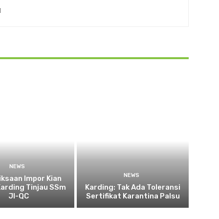
NEWS
NEWS
ksaan Impor Kian
Karding Tinjau SSm
Karding: Tak Ada Toleransi
JI-QC
Sertifikat Karantina Palsu