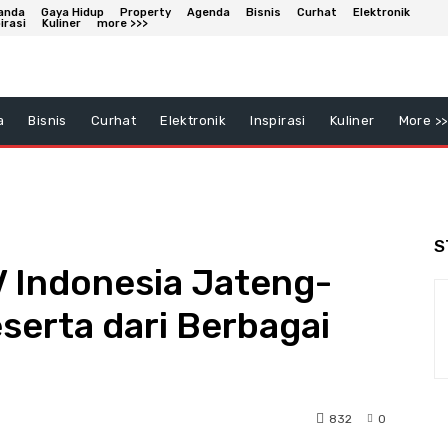
anda
Gaya Hidup
Property
Agenda
Bisnis
Curhat
Elektronik
irasi
Kuliner
more >>>
a
Bisnis
Curhat
Elektronik
Inspirasi
Kuliner
More >>
S
 Indonesia Jateng-
eserta dari Berbagai
832
0