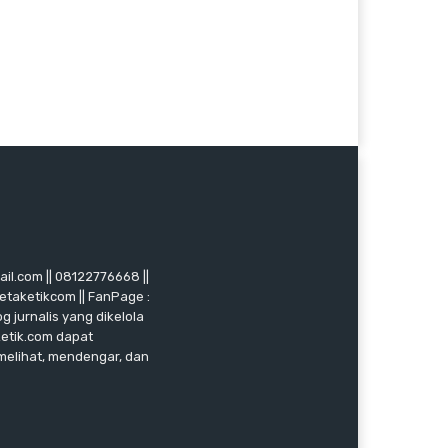
mail.com || 08122776668 ||
ketaketikcom || FanPage :
g jurnalis yang dikelola
ketik.com dapat
 melihat, mendengar, dan