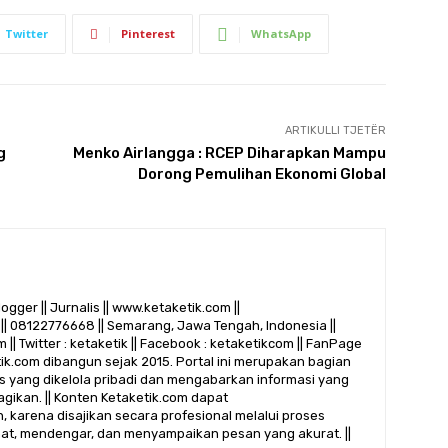
Twitter
Pinterest
WhatsApp
ARTIKULLI TJETËR
g
Menko Airlangga : RCEP Diharapkan Mampu
Dorong Pemulihan Ekonomi Global
logger || Jurnalis || www.ketaketik.com ||
|| 08122776668 || Semarang, Jawa Tengah, Indonesia ||
 || Twitter : ketaketik || Facebook : ketaketikcom || FanPage
etik.com dibangun sejak 2015. Portal ini merupakan bagian
alis yang dikelola pribadi dan mengabarkan informasi yang
gikan. || Konten Ketaketik.com dapat
 karena disajikan secara profesional melalui proses
ihat, mendengar, dan menyampaikan pesan yang akurat. ||