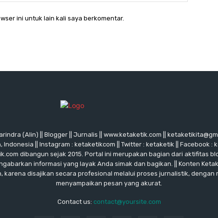
wser ini untuk lain kali saya berkomentar.
rindra (Alin) || Blogger || Jurnalis || www.ketaketik.com || ketaketikita@g
ndonesia || Instagram : ketaketikcom || Twitter : ketaketik || Facebook : 
ik.com dibangun sejak 2015. Portal ini merupakan bagian dari aktifitas blo
ngabarkan informasi yang layak Anda simak dan bagikan. || Konten Keta
karena disajikan secara profesional melalui proses jurnalistik, dengan
menyampaikan pesan yang akurat.
Contact us:
contact@yoursite.com