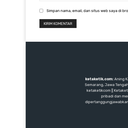
Simpan nama, email, dan situs web saya di bro
ketaketik.com:
Aning Ka
Semarang, Jawa Tengah, I
ketaketikcom || Ketaket
pribadi dan me
dipertanggungjawabkan, 