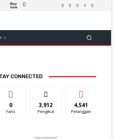
Buy
now
>
TAY CONNECTED
0
3,912
4,541
Fans
Pengikut
Pelanggan
- Advertisement -