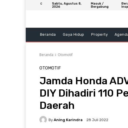
Sabtu, Agustus 8,
Masuk /
Ber
C
2026
Bergabung
Insp
Beranda
Gaya Hidup
Property
Agend
Beranda
Otomotif
OTOMOTIF
Jamda Honda ADV
DIY Dihadiri 110 P
Daerah
By
Aning Karindra
28 Juli 2022