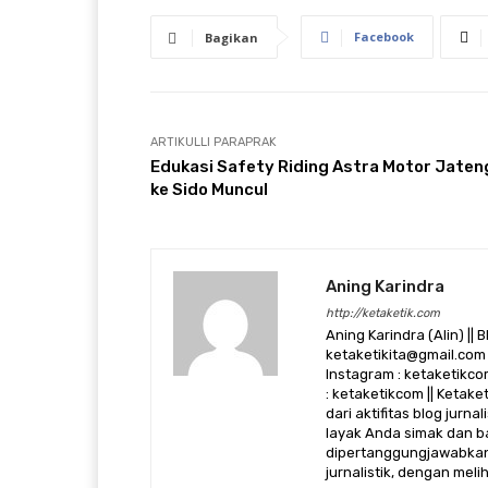
Facebook
Bagikan
ARTIKULLI PARAPRAK
Edukasi Safety Riding Astra Motor Jaten
ke Sido Muncul
Aning Karindra
http://ketaketik.com
Aning Karindra (Alin) || B
ketaketikita@gmail.com 
Instagram : ketaketikcom
: ketaketikcom || Ketak
dari aktifitas blog jurn
layak Anda simak dan ba
dipertanggungjawabkan,
jurnalistik, dengan mel