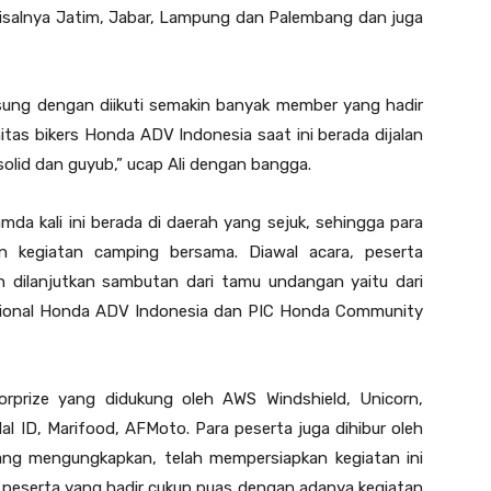
misalnya Jatim, Jabar, Lampung dan Palembang dan juga
gsung dengan diikuti semakin banyak member yang hadir
itas bikers Honda ADV Indonesia saat ini berada dijalan
olid dan guyub,” ucap Ali dengan bangga.
da kali ini berada di daerah yang sejuk, sehingga para
 kegiatan camping bersama. Diawal acara, peserta
n dilanjutkan sambutan dari tamu undangan yaitu dari
sional Honda ADV Indonesia dan PIC Honda Community
orprize yang didukung oleh AWS Windshield, Unicorn,
al ID, Marifood, AFMoto. Para peserta juga dihibur oleh
ng mengungkapkan, telah mempersiapkan kegiatan ini
a peserta yang hadir cukup puas dengan adanya kegiatan