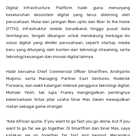
Digital Infrastructure Platform hadir guna menunjang
keseluruhan ekosistem digital yang terus didorong oleh
perusahaan. Mulai dari jaringan fiber optic dan fiber to the home
(FTTH), infrastruktur mobile boradband, hingga pusat data
terintegrasi, tengah dibangun untuk mendukung berbagai lini
solusi digital yang dimiliki perusahaan, seperti startup, media
baru yang ditunjang oleh konten dan teknologi streaming, serta
teknologi keuangan dan inovasi digital lainnya.
Hadir bersama Chief Commercial Officer Smartfren, Andrijanto
Muljono, serta Managing Partner East Ventures, Roderick
Purwana, dan wakil kalangan milenial pengguna teknologi digital,
Michael Yeoh, tak lupa Franky mengingatkan pentingnya
kebersamaan lintas pilar usaha Sinar Mas dalam mewujudkan
niatan sebagai game changer.
“Ada African quote, if you want to go fast you go alone, but if you
want to go far, we go together. Di Smartfren dan Sinar Mas, saya
katakan we go together, far fast and beyond. Merangkul