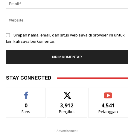
Ema
Web
Simpan nama, email, dan situs web saya di browser ini untuk
lain kali saya berkomentar.
STAY CONNECTED
0
3,912
4,541
Fans
Pengikut
Pelanggan
- Advertisement -