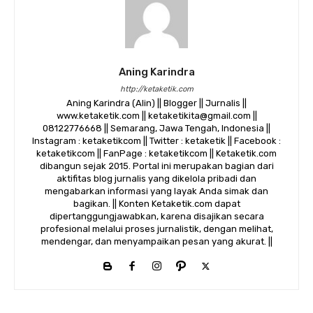
Aning Karindra
http://ketaketik.com
Aning Karindra (Alin) || Blogger || Jurnalis ||
www.ketaketik.com || ketaketikita@gmail.com ||
08122776668 || Semarang, Jawa Tengah, Indonesia ||
Instagram : ketaketikcom || Twitter : ketaketik || Facebook :
ketaketikcom || FanPage : ketaketikcom || Ketaketik.com
dibangun sejak 2015. Portal ini merupakan bagian dari
aktifitas blog jurnalis yang dikelola pribadi dan
mengabarkan informasi yang layak Anda simak dan
bagikan. || Konten Ketaketik.com dapat
dipertanggungjawabkan, karena disajikan secara
profesional melalui proses jurnalistik, dengan melihat,
mendengar, dan menyampaikan pesan yang akurat. ||