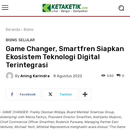
Beranda
Bisnis
BISNIS
SELULAR
Game Changer, Smartfren Siapkan
Ekosistem Teknologi Digital
Terintegrasi
By
Aning Karindra
540
0
8 Agustus 2022
Facebook
Twitter
- GAME CHANGER- Franky Oesman Widjaja, Board Member Sinarmas Group,
didampingi oleh Merza Fachys, President Director Smartfren; Andrijanto Muljono,
Chief Commercial Officer Smartfren; Roderick Purwana, Managing Partner East
Ventures; Michael Yeoh, Millenial Representive menghadiri acara diskusi "The Game