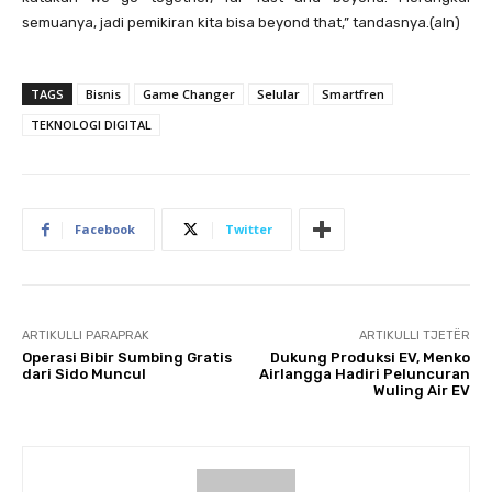
semuanya, jadi pemikiran kita bisa beyond that,” tandasnya.(aln)
TAGS
Bisnis
Game Changer
Selular
Smartfren
TEKNOLOGI DIGITAL
Facebook
Twitter
ARTIKULLI PARAPRAK
ARTIKULLI TJETËR
Operasi Bibir Sumbing Gratis
Dukung Produksi EV, Menko
dari Sido Muncul
Airlangga Hadiri Peluncuran
Wuling Air EV