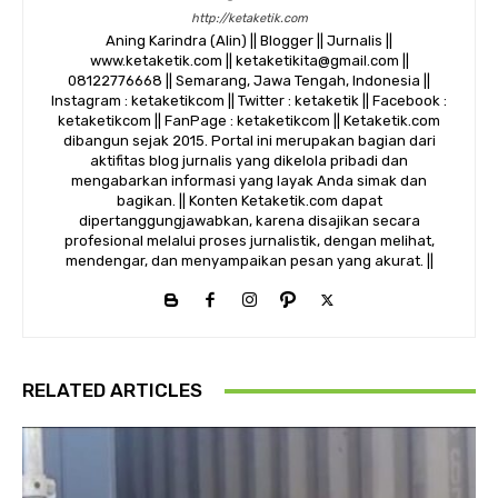
http://ketaketik.com
Aning Karindra (Alin) || Blogger || Jurnalis ||
www.ketaketik.com || ketaketikita@gmail.com ||
08122776668 || Semarang, Jawa Tengah, Indonesia ||
Instagram : ketaketikcom || Twitter : ketaketik || Facebook :
ketaketikcom || FanPage : ketaketikcom || Ketaketik.com
dibangun sejak 2015. Portal ini merupakan bagian dari
aktifitas blog jurnalis yang dikelola pribadi dan
mengabarkan informasi yang layak Anda simak dan
bagikan. || Konten Ketaketik.com dapat
dipertanggungjawabkan, karena disajikan secara
profesional melalui proses jurnalistik, dengan melihat,
mendengar, dan menyampaikan pesan yang akurat. ||
RELATED ARTICLES