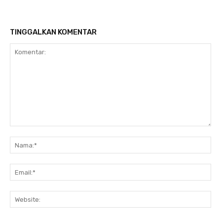
TINGGALKAN KOMENTAR
Komentar:
Na
Ema
Web