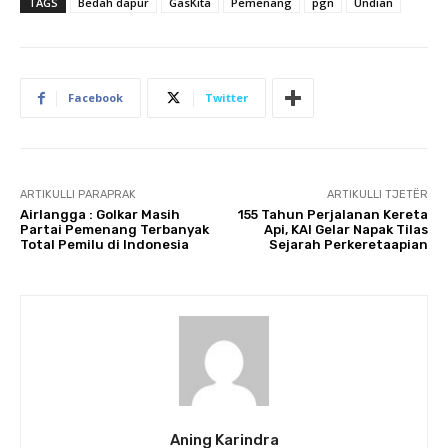
TAGS
Bedah dapur
GasKita
Pemenang
pgn
Undian
Facebook
Twitter
ARTIKULLI PARAPRAK
ARTIKULLI TJETËR
Airlangga : Golkar Masih
155 Tahun Perjalanan Kereta
Partai Pemenang Terbanyak
Api, KAI Gelar Napak Tilas
Total Pemilu di Indonesia
Sejarah Perkeretaapian
Aning Karindra