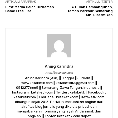
ARTIKULLI PARAPRAK
ARTIKULLI TJETËR
First Media Gelar Turnamen
6 Bulan Pembangunan,
Game Free Fire
Taman Parkour Semarang
Kini Diresmikan
Aning Karindra
http://ketaketik.com
Aning Karindra (Alin) || Blogger || Jurnalis ||
www.ketaketik.com || ketaketikita@gmail.com ||
08122776668 || Semarang, Jawa Tengah, Indonesia ||
Instagram : ketaketikcom || Twitter : ketaketik || Facebook :
ketaketikcom || FanPage : ketaketikcom || Ketaketik.com
dibangun sejak 2015. Portal ini merupakan bagian dari
aktifitas blog jurnalis yang dikelola pribadi dan
mengabarkan informasi yang layak Anda simak dan
bagikan. || Konten Ketaketik.com dapat