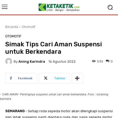
Beranda
Otomotif
OTOMOTIF
Simak Tips Cari Aman Suspensi
untuk Berkendara
By
Aning Karindra
535
0
16 Agustus 2022
Facebook
Twitter
- CARI AMAN- Pentingnya suspensi untuk cari aman berkendara. Foto : ist/aning
karindra
SEMARANG
– Setiap roda sepeda motor akan dilengkapi suspensi
dan letak suspensi pasti diantara roda dan sasis sepeda motor.