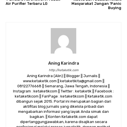
Air Purifier Terbaru LG
Masyarakat Jangan ‘Panic
Buying
Aning Karindra
http://ketaketik.com
Aning Karindra (Alin) || Blogger || Jurnalis ||
www.ketaketik.com || ketaketikita@gmail.com ||
08122776668 || Semarang, Jawa Tengah, Indonesia ||
Instagram : ketaketikcom || Twitter : ketaketik || Facebook :
ketaketikcom || FanPage : ketaketikcom || Ketaketik.com
dibangun sejak 2015. Portal ini merupakan bagian dari
aktifitas blog jurnalis yang dikelola pribadi dan
mengabarkan informasi yang layak Anda simak dan
bagikan. || Konten Ketaketik.com dapat
dipertanggungjawabkan, karena disajikan secara
profesional melalui proses jurnalistik, dengan melihat,