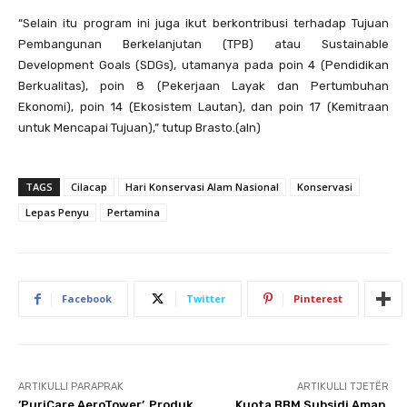
“Selain itu program ini juga ikut berkontribusi terhadap Tujuan
Pembangunan Berkelanjutan (TPB) atau Sustainable
Development Goals (SDGs), utamanya pada poin 4 (Pendidikan
Berkualitas), poin 8 (Pekerjaan Layak dan Pertumbuhan
Ekonomi), poin 14 (Ekosistem Lautan), dan poin 17 (Kemitraan
untuk Mencapai Tujuan),” tutup Brasto.(aln)
TAGS
Cilacap
Hari Konservasi Alam Nasional
Konservasi
Lepas Penyu
Pertamina
Facebook
Twitter
Pinterest
ARTIKULLI PARAPRAK
ARTIKULLI TJETËR
‘PuriCare AeroTower’, Produk
Kuota BBM Subsidi Aman,