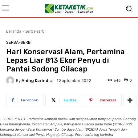
Beranda
Serba-serbi
SERBA-SERBI
Hari Konservasi Alam, Pertamina
Lepas Liar 813 Ekor Penyu di
Pantai Sodong Cilacap
By
Aning Karindra
645
0
1 September 2022
Facebook
Twitter
Pinterest
- LEPAS PENYU- Pertamina kembali melakukan pelepasliaran penyu di pantai Sodong,
Desa Karangbenda, Kecamatan Adipala, Kabupaten Cilacap pada Rabu (31/8/2022)
bersama dengan Balai Konservasi Sumberdaya Alam (BKSDA) Jawa Tengah dan
Kelompok Konservasi Penyu Nagaraja Cilacap. Foto : ist/aning karindra