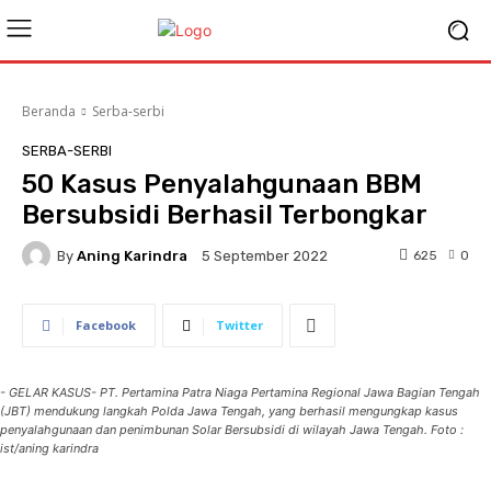
Beranda
Serba-serbi
SERBA-SERBI
50 Kasus Penyalahgunaan BBM
Bersubsidi Berhasil Terbongkar
By
Aning Karindra
625
0
5 September 2022
Facebook
Twitter
- GELAR KASUS- PT. Pertamina Patra Niaga Pertamina Regional Jawa Bagian Tengah
(JBT) mendukung langkah Polda Jawa Tengah, yang berhasil mengungkap kasus
penyalahgunaan dan penimbunan Solar Bersubsidi di wilayah Jawa Tengah. Foto :
ist/aning karindra