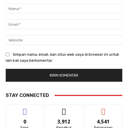
Komentar:
Na
Ema
Web
Simpan nama, email, dan situs web saya di browser ini untuk
lain kali saya berkomentar.
STAY CONNECTED
0
3,912
4,541
Fans
Pengikut
Pelanggan