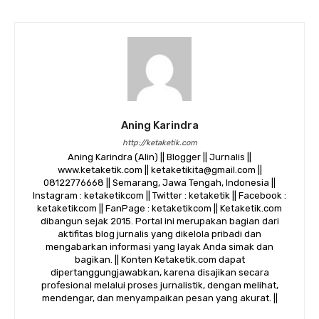
Aning Karindra
http://ketaketik.com
Aning Karindra (Alin) || Blogger || Jurnalis ||
www.ketaketik.com || ketaketikita@gmail.com ||
08122776668 || Semarang, Jawa Tengah, Indonesia ||
Instagram : ketaketikcom || Twitter : ketaketik || Facebook :
ketaketikcom || FanPage : ketaketikcom || Ketaketik.com
dibangun sejak 2015. Portal ini merupakan bagian dari
aktifitas blog jurnalis yang dikelola pribadi dan
mengabarkan informasi yang layak Anda simak dan
bagikan. || Konten Ketaketik.com dapat
dipertanggungjawabkan, karena disajikan secara
profesional melalui proses jurnalistik, dengan melihat,
mendengar, dan menyampaikan pesan yang akurat. ||