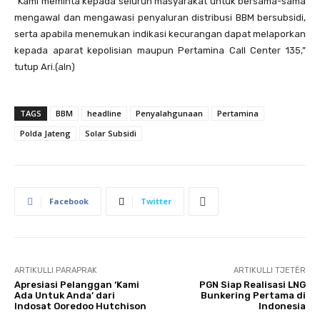
“Kami meminta kepada seluruh masyarakat untuk bersama-sama
mengawal dan mengawasi penyaluran distribusi BBM bersubsidi,
serta apabila menemukan indikasi kecurangan dapat melaporkan
kepada aparat kepolisian maupun Pertamina Call Center 135,”
tutup Ari.(aln)
TAGS
BBM
headline
Penyalahgunaan
Pertamina
Polda Jateng
Solar Subsidi
Facebook
Twitter
ARTIKULLI PARAPRAK
ARTIKULLI TJETËR
Apresiasi Pelanggan ‘Kami
PGN Siap Realisasi LNG
Ada Untuk Anda’ dari
Bunkering Pertama di
Indosat Ooredoo Hutchison
Indonesia