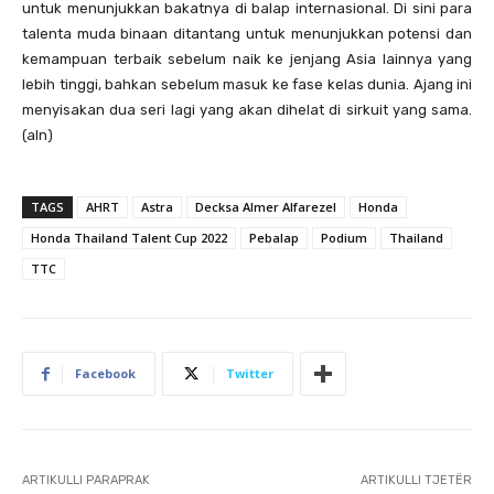
untuk menunjukkan bakatnya di balap internasional. Di sini para
talenta muda binaan ditantang untuk menunjukkan potensi dan
kemampuan terbaik sebelum naik ke jenjang Asia lainnya yang
lebih tinggi, bahkan sebelum masuk ke fase kelas dunia. Ajang ini
menyisakan dua seri lagi yang akan dihelat di sirkuit yang sama.
(aln)
TAGS
AHRT
Astra
Decksa Almer Alfarezel
Honda
Honda Thailand Talent Cup 2022
Pebalap
Podium
Thailand
TTC
Facebook
Twitter
ARTIKULLI PARAPRAK
ARTIKULLI TJETËR