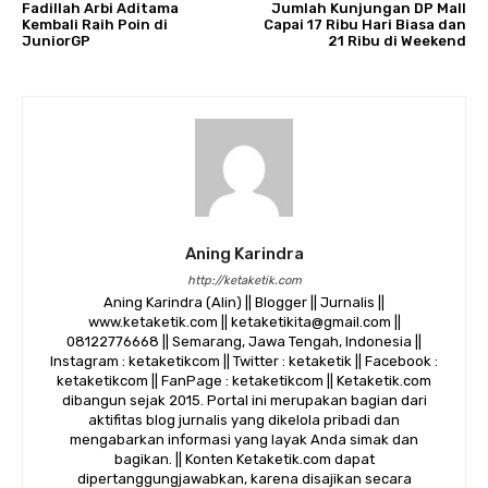
Fadillah Arbi Aditama
Jumlah Kunjungan DP Mall
Kembali Raih Poin di
Capai 17 Ribu Hari Biasa dan
JuniorGP
21 Ribu di Weekend
Aning Karindra
http://ketaketik.com
Aning Karindra (Alin) || Blogger || Jurnalis ||
www.ketaketik.com || ketaketikita@gmail.com ||
08122776668 || Semarang, Jawa Tengah, Indonesia ||
Instagram : ketaketikcom || Twitter : ketaketik || Facebook :
ketaketikcom || FanPage : ketaketikcom || Ketaketik.com
dibangun sejak 2015. Portal ini merupakan bagian dari
aktifitas blog jurnalis yang dikelola pribadi dan
mengabarkan informasi yang layak Anda simak dan
bagikan. || Konten Ketaketik.com dapat
dipertanggungjawabkan, karena disajikan secara