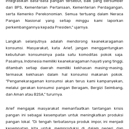
integrasikan data-data pangan tersebut, baik yang bersumber
dari BPS, Kementerian Pertaniaan, Kementerian Perdagangan,
serta Kemenko Perekonomian. Semua tertuang dalam Neraca
Pangan Nasional yang setiap minggu kami laporkan
perkembangannya kepada Presiden,” ujarnya.
Langkah selanjutnya adalah mendorong keanekaragaman
konsumsi. Masyarakat, kata Arief, jangan menggantungkan
kebutuhan konsumsinya pada satu komoditas pokok saja.
Pasalnya, Indonesia memiliki keanekaragaman hayati yang tinggi,
ditambah setiap daerah memiliki kekhasan masing-masing,
termasuk kekhasan dalam hal konsumsi makanan pokok.
“Penganekaragaman konsumsi akan terus kami kampanyekan,
melalui gerakan konsumsi pangan Beragam, Bergizi Seimbang,
dan Aman atau B2SA,” tururnya.
Arief mengajak masyarakat memanfaatkan tantangan krisis
pangan ini sebagai kesempatan untuk meningkatkan produksi
pangan lokal. “Di tengah terbatasnya produk impor, ini menjadi
kesempatan kita untuk memproduksi di dalam negeri dan