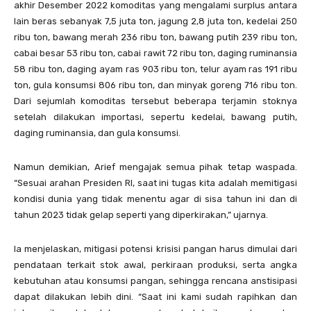
akhir Desember 2022 komoditas yang mengalami surplus antara
lain beras sebanyak 7,5 juta ton, jagung 2,8 juta ton, kedelai 250
ribu ton, bawang merah 236 ribu ton, bawang putih 239 ribu ton,
cabai besar 53 ribu ton, cabai rawit 72 ribu ton, daging ruminansia
58 ribu ton, daging ayam ras 903 ribu ton, telur ayam ras 191 ribu
ton, gula konsumsi 806 ribu ton, dan minyak goreng 716 ribu ton.
Dari sejumlah komoditas tersebut beberapa terjamin stoknya
setelah dilakukan importasi, sepertu kedelai, bawang putih,
daging ruminansia, dan gula konsumsi.
Namun demikian, Arief mengajak semua pihak tetap waspada.
“Sesuai arahan Presiden RI, saat ini tugas kita adalah memitigasi
kondisi dunia yang tidak menentu agar di sisa tahun ini dan di
tahun 2023 tidak gelap seperti yang diperkirakan,” ujarnya.
Ia menjelaskan, mitigasi potensi krisisi pangan harus dimulai dari
pendataan terkait stok awal, perkiraan produksi, serta angka
kebutuhan atau konsumsi pangan, sehingga rencana anstisipasi
dapat dilakukan lebih dini. “Saat ini kami sudah rapihkan dan