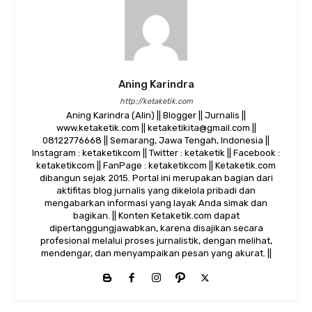
Aning Karindra
http://ketaketik.com
Aning Karindra (Alin) || Blogger || Jurnalis ||
www.ketaketik.com || ketaketikita@gmail.com ||
08122776668 || Semarang, Jawa Tengah, Indonesia ||
Instagram : ketaketikcom || Twitter : ketaketik || Facebook :
ketaketikcom || FanPage : ketaketikcom || Ketaketik.com
dibangun sejak 2015. Portal ini merupakan bagian dari
aktifitas blog jurnalis yang dikelola pribadi dan
mengabarkan informasi yang layak Anda simak dan
bagikan. || Konten Ketaketik.com dapat
dipertanggungjawabkan, karena disajikan secara
profesional melalui proses jurnalistik, dengan melihat,
mendengar, dan menyampaikan pesan yang akurat. ||