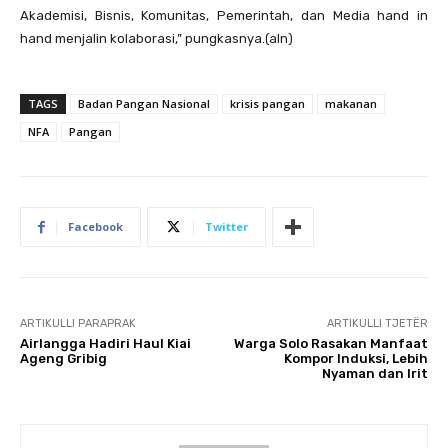
Akademisi, Bisnis, Komunitas, Pemerintah, dan Media hand in
hand menjalin kolaborasi,” pungkasnya.(aln)
TAGS
Badan Pangan Nasional
krisis pangan
makanan
NFA
Pangan
Facebook
Twitter
ARTIKULLI PARAPRAK
ARTIKULLI TJETËR
Airlangga Hadiri Haul Kiai
Warga Solo Rasakan Manfaat
Ageng Gribig
Kompor Induksi, Lebih
Nyaman dan Irit