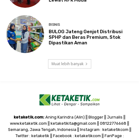
Lewat RPK Muda
BISNIS
BULOG Jateng Genjot Distribusi
SPHP dan Beras Premium, Stok
Dipastikan Aman
Muat lebih banyak
ketaketik.com:
Aning Karindra (Alin) || Blogger || Jurnalis ||
www.ketaketik.com || ketaketikita@gmail.com || 08122776668 ||
Semarang, Jawa Tengah, Indonesia || Instagram : ketaketikcom ||
Twitter : ketaketik || Facebook : ketaketikcom || FanPage :