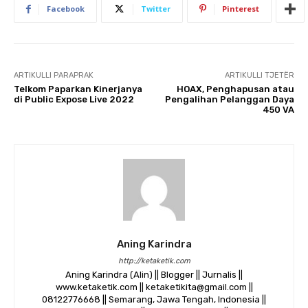
Facebook
Twitter
Pinterest
ARTIKULLI PARAPRAK
ARTIKULLI TJETËR
Telkom Paparkan Kinerjanya
HOAX, Penghapusan atau
di Public Expose Live 2022
Pengalihan Pelanggan Daya
450 VA
Aning Karindra
http://ketaketik.com
Aning Karindra (Alin) || Blogger || Jurnalis ||
www.ketaketik.com || ketaketikita@gmail.com ||
08122776668 || Semarang, Jawa Tengah, Indonesia ||