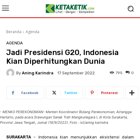
Beranda
Agenda
AGENDA
Jadi Presidensi G20, Indonesia
Kian Diperhitungkan Dunia
By
Aning Karindra
795
0
17 September 2022
Facebook
Twitter
Pinterest
- MENKO PEREKONOMIAN- Menteri Koordinator Bidang Perekonomian, Airlangga
Hartarto, pada acara Srawungan Sanak Trah Mangkunegara I, di Kota Surakarta,
Provinsi Jawa Tengah, Jumat (16/9/2022). Foto : ist/aning karindra
SURAKARTA
– Indonesia kian menunjukkan eksistensi dalam