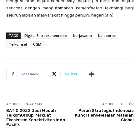
menghadirkan digital connectivity, digital platform, dan digital
services dengan mengutamakan kemanfaatan teknologi bagi
seluruh lapisan masyarakat hingga penjuru negeri.(aln)
TAGS
Digital Entrepreneurship
Kerjasama
Kolaborasi
Telkomsel
UGM
Facebook
Twitter
ARTIKULLI PARAPRAK
ARTIKULLI TJETËR
BATIC 2022 Jadi Wadah
Peran Strategis Indonesia
TelkomGroup Perkuat
Kunci Penyelesaian Masalah
Ekosistem Konektivitas Indo-
Global
Pasifik