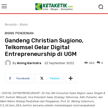
Beranda
Bisnis
BISNIS
PENDIDIKAN
Gandeng Christian Sugiono,
Telkomsel Gelar Digital
Entrepreneurship di UGM
By
Aning Karindra
650
0
22 September 2022
Facebook
Twitter
- DIGITAL ENTREPRENEURSHIP- (Ki-Ka) GM Consumer Sales Region Jawa Tengah &
DIY, Kuntum Wahyudi; Vice President Sales Strategy Telkomsel, Adhi Putranto; dan
Wakil Rektor Bidang Pendidikan dan Pengajaran, Prof. Dr. Wening Udasmoro,
S.S.,M.Hum.,DEA; berfoto bersama setelah menandangani nota kesepakatan