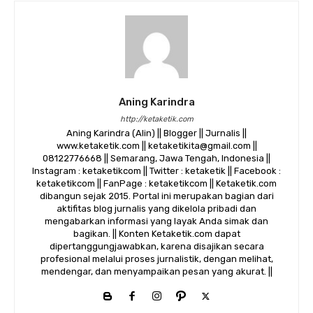
Aning Karindra
http://ketaketik.com
Aning Karindra (Alin) || Blogger || Jurnalis ||
www.ketaketik.com || ketaketikita@gmail.com ||
08122776668 || Semarang, Jawa Tengah, Indonesia ||
Instagram : ketaketikcom || Twitter : ketaketik || Facebook :
ketaketikcom || FanPage : ketaketikcom || Ketaketik.com
dibangun sejak 2015. Portal ini merupakan bagian dari
aktifitas blog jurnalis yang dikelola pribadi dan
mengabarkan informasi yang layak Anda simak dan
bagikan. || Konten Ketaketik.com dapat
dipertanggungjawabkan, karena disajikan secara
profesional melalui proses jurnalistik, dengan melihat,
mendengar, dan menyampaikan pesan yang akurat. ||