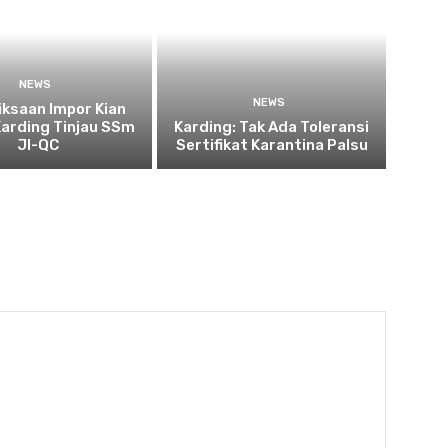
NEWS
NEWS
ksaan Impor Kian
Karding Tinjau SSm
Karding: Tak Ada Toleransi
JI-QC
Sertifikat Karantina Palsu