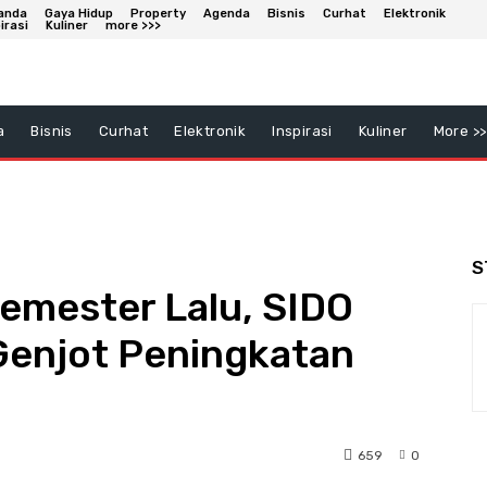
anda
Gaya Hidup
Property
Agenda
Bisnis
Curhat
Elektronik
irasi
Kuliner
more >>>
a
Bisnis
Curhat
Elektronik
Inspirasi
Kuliner
More >>
S
emester Lalu, SIDO
Genjot Peningkatan
659
0