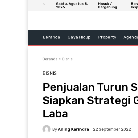
Sabtu, Agustus 8,
Masuk /
Ber
C
2026
Bergabung
Insp
Beranda
Gaya Hidup
Property
Agend
Beranda
Bisnis
BISNIS
Penjualan Turun S
Siapkan Strategi 
Laba
By
Aning Karindra
22 September 2022