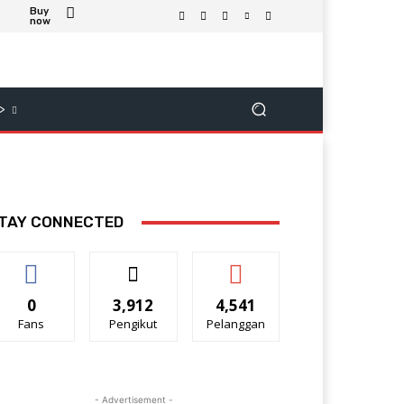
Buy
now
>
TAY CONNECTED
0
3,912
4,541
Fans
Pengikut
Pelanggan
- Advertisement -