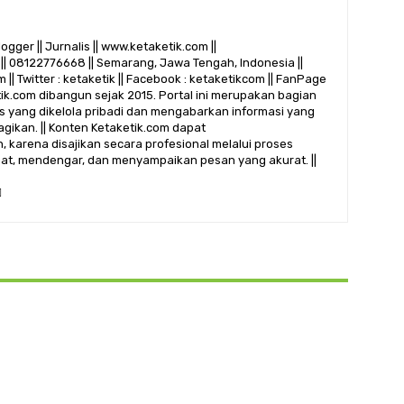
logger || Jurnalis || www.ketaketik.com ||
|| 08122776668 || Semarang, Jawa Tengah, Indonesia ||
 || Twitter : ketaketik || Facebook : ketaketikcom || FanPage
etik.com dibangun sejak 2015. Portal ini merupakan bagian
alis yang dikelola pribadi dan mengabarkan informasi yang
gikan. || Konten Ketaketik.com dapat
 karena disajikan secara profesional melalui proses
ihat, mendengar, dan menyampaikan pesan yang akurat. ||