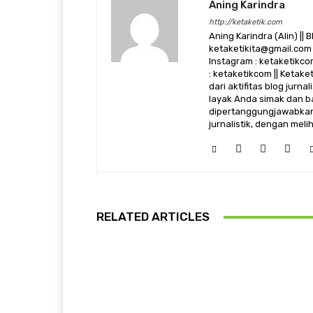
Aning Karindra
http://ketaketik.com
Aning Karindra (Alin) || B
ketaketikita@gmail.com 
Instagram : ketaketikcom
: ketaketikcom || Ketak
dari aktifitas blog jurn
layak Anda simak dan ba
dipertanggungjawabkan,
jurnalistik, dengan mel
RELATED ARTICLES