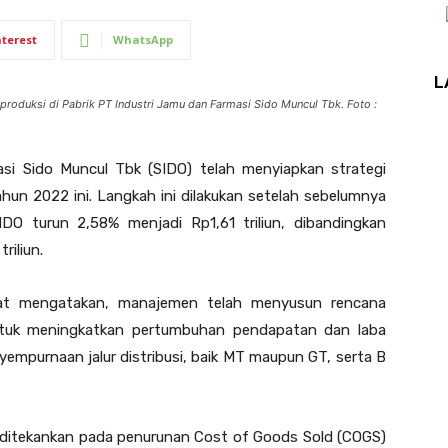
nterest
WhatsApp
L
oduksi di Pabrik PT Industri Jamu dan Farmasi Sido Muncul Tbk. Foto :
i Sido Muncul Tbk (SIDO) telah menyiapkan strategi
un 2022 ini. Langkah ini dilakukan setelah sebelumnya
IDO turun 2,58% menjadi Rp1,61 triliun, dibandingkan
riliun.
yat mengatakan, manajemen telah menyusun rencana
ntuk meningkatkan pertumbuhan pendapatan dan laba
empurnaan jalur distribusi, baik MT maupun GT, serta B
nya ditekankan pada penurunan Cost of Goods Sold (COGS)