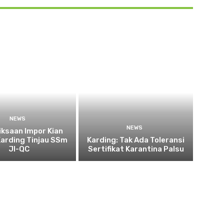
NEWS
NEWS
ksaan Impor Kian
Karding Tinjau SSm
Karding: Tak Ada Toleransi
JI-QC
Sertifikat Karantina Palsu