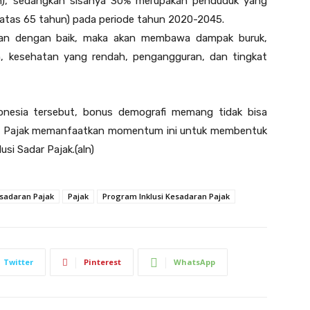
un), sedangkan sisanya 30% merupakan penduduk yang
diatas 65 tahun) pada periode tahun 2020-2045.
tkan dengan baik, maka akan membawa dampak buruk,
an, kesehatan yang rendah, pengangguran, dan tingkat
donesia tersebut, bonus demografi memang tidak bisa
deral Pajak memanfaatkan momentum ini untuk membentuk
usi Sadar Pajak.(aln)
sadaran Pajak
Pajak
Program Inklusi Kesadaran Pajak
Twitter
Pinterest
WhatsApp