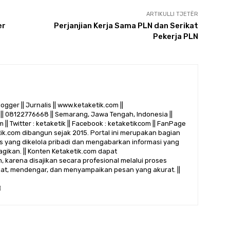
ARTIKULLI TJETËR
er
Perjanjian Kerja Sama PLN dan Serikat
Pekerja PLN
logger || Jurnalis || www.ketaketik.com ||
|| 08122776668 || Semarang, Jawa Tengah, Indonesia ||
 || Twitter : ketaketik || Facebook : ketaketikcom || FanPage
etik.com dibangun sejak 2015. Portal ini merupakan bagian
alis yang dikelola pribadi dan mengabarkan informasi yang
gikan. || Konten Ketaketik.com dapat
 karena disajikan secara profesional melalui proses
ihat, mendengar, dan menyampaikan pesan yang akurat. ||