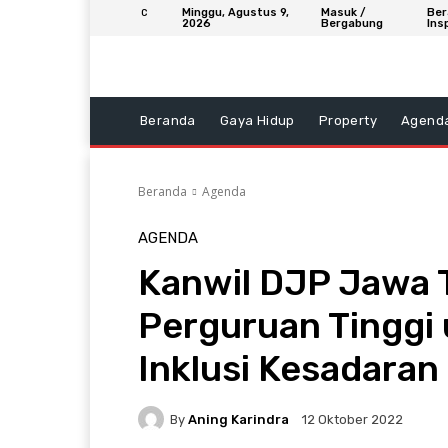
Minggu, Agustus 9,
Masuk /
Ber
C
2026
Bergabung
Ins
Beranda
Gaya Hidup
Property
Agend
Beranda
Agenda
AGENDA
Kanwil DJP Jawa 
Perguruan Tinggi
Inklusi Kesadaran
By
Aning Karindra
12 Oktober 2022