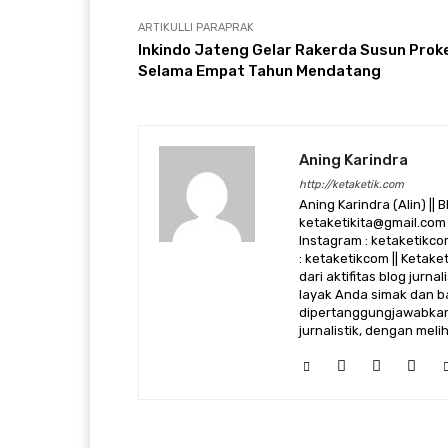
ARTIKULLI PARAPRAK
Inkindo Jateng Gelar Rakerda Susun Prok
Selama Empat Tahun Mendatang
Aning Karindra
http://ketaketik.com
Aning Karindra (Alin) || B
ketaketikita@gmail.com 
Instagram : ketaketikcom
: ketaketikcom || Ketak
dari aktifitas blog jurn
layak Anda simak dan ba
dipertanggungjawabkan,
jurnalistik, dengan mel