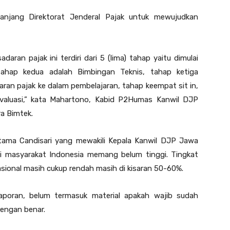
anjang Direktorat Jenderal Pajak untuk mewujudkan
daran pajak ini terdiri dari 5 (lima) tahap yaitu dimulai
 tahap kedua adalah Bimbingan Teknis, tahap ketiga
ran pajak ke dalam pembelajaran, tahap keempat sit in,
valuasi,” kata Mahartono, Kabid P2Humas Kanwil DJP
a Bimtek.
atama Candisari yang mewakili Kepala Kanwil DJP Jawa
i masyarakat Indonesia memang belum tinggi. Tingkat
ional masih cukup rendah masih di kisaran 50-60%.
aporan, belum termasuk material apakah wajib sudah
engan benar.