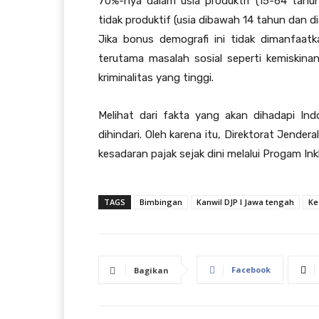
70%-nya dalam usia produktif (15-64 tah
tidak produktif (usia dibawah 14 tahun dan 
Jika bonus demografi ini tidak dimanfaa
terutama masalah sosial seperti kemiskin
kriminalitas yang tinggi.
Melihat dari fakta yang akan dihadapi In
dihindari. Oleh karena itu, Direktorat Jen
kesadaran pajak sejak dini melalui Progam Inkl
TAGS
Bimbingan
Kanwil DJP I Jawa tengah
Ke
Facebook
Bagikan