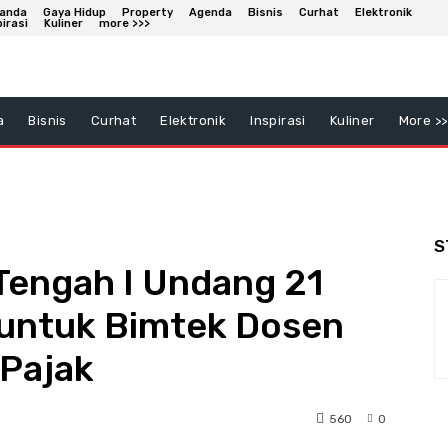
anda
Gaya Hidup
Property
Agenda
Bisnis
Curhat
Elektronik
pirasi
Kuliner
more >>>
a
Bisnis
Curhat
Elektronik
Inspirasi
Kuliner
More >>
S
Tengah I Undang 21
 untuk Bimtek Dosen
 Pajak
560
0