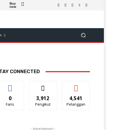
Buy
now
>
TAY CONNECTED
0
3,912
4,541
Fans
Pengikut
Pelanggan
- Advertisement -