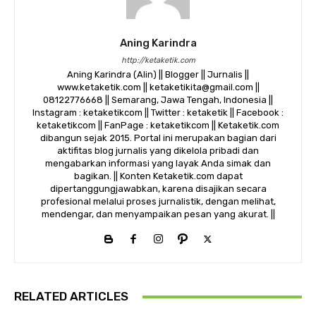
Aning Karindra
http://ketaketik.com
Aning Karindra (Alin) || Blogger || Jurnalis ||
www.ketaketik.com || ketaketikita@gmail.com ||
08122776668 || Semarang, Jawa Tengah, Indonesia ||
Instagram : ketaketikcom || Twitter : ketaketik || Facebook :
ketaketikcom || FanPage : ketaketikcom || Ketaketik.com
dibangun sejak 2015. Portal ini merupakan bagian dari
aktifitas blog jurnalis yang dikelola pribadi dan
mengabarkan informasi yang layak Anda simak dan
bagikan. || Konten Ketaketik.com dapat
dipertanggungjawabkan, karena disajikan secara
profesional melalui proses jurnalistik, dengan melihat,
mendengar, dan menyampaikan pesan yang akurat. ||
RELATED ARTICLES