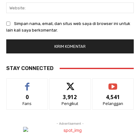
Web
Simpan nama, email, dan situs web saya di browser ini untuk
lain kali saya berkomentar.
STAY CONNECTED
0
3,912
4,541
Fans
Pengikut
Pelanggan
- Advertisement -