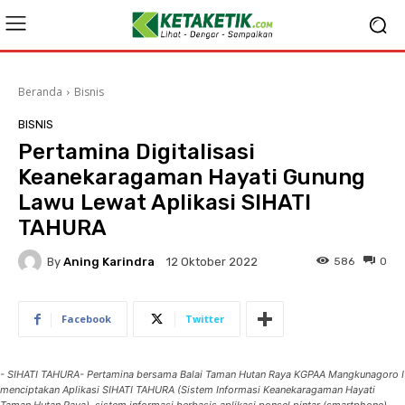
Beranda
Bisnis
BISNIS
Pertamina Digitalisasi
Keanekaragaman Hayati Gunung
Lawu Lewat Aplikasi SIHATI
TAHURA
By
Aning Karindra
586
0
12 Oktober 2022
Facebook
Twitter
- SIHATI TAHURA- Pertamina bersama Balai Taman Hutan Raya KGPAA Mangkunagoro I
menciptakan Aplikasi SIHATI TAHURA (Sistem Informasi Keanekaragaman Hayati