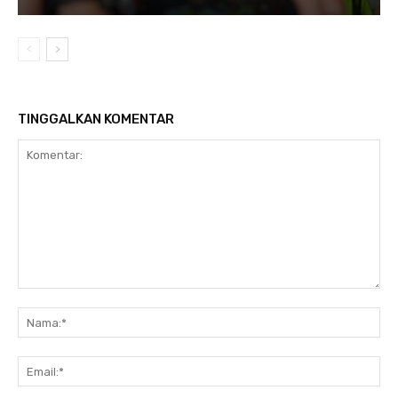
TINGGALKAN KOMENTAR
Komentar:
Na
Ema