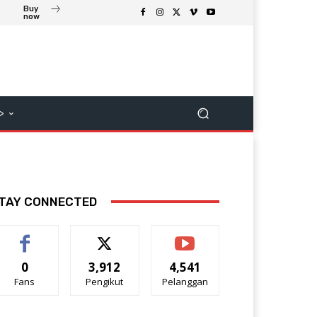
Buy
now
>
TAY CONNECTED
0
3,912
4,541
Fans
Pengikut
Pelanggan