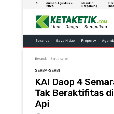
Jumat, Agustus 7,
Masuk /
Ber
C
2026
Bergabung
Insp
Beranda
Gaya Hidup
Property
Agend
Beranda
Serba-serbi
SERBA-SERBI
KAI Daop 4 Semar
Tak Beraktifitas d
Api