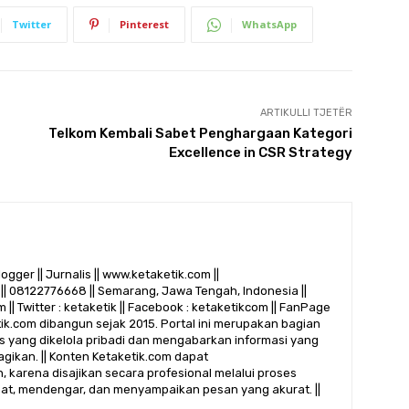
Twitter
Pinterest
WhatsApp
ARTIKULLI TJETËR
Telkom Kembali Sabet Penghargaan Kategori
Excellence in CSR Strategy
logger || Jurnalis || www.ketaketik.com ||
|| 08122776668 || Semarang, Jawa Tengah, Indonesia ||
 || Twitter : ketaketik || Facebook : ketaketikcom || FanPage
etik.com dibangun sejak 2015. Portal ini merupakan bagian
alis yang dikelola pribadi dan mengabarkan informasi yang
gikan. || Konten Ketaketik.com dapat
 karena disajikan secara profesional melalui proses
ihat, mendengar, dan menyampaikan pesan yang akurat. ||