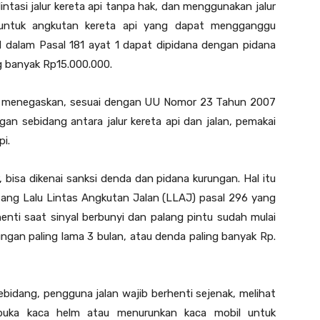
intasi jalur kereta api tanpa hak, dan menggunakan jalur
n untuk angkutan kereta api yang dapat mengganggu
d dalam Pasal 181 ayat 1 dapat dipidana dengan pidana
ng banyak Rp15.000.000.
xfan menegaskan, sesuai dengan UU Nomor 23 Tahun 2007
n sebidang antara jalur kereta api dan jalan, pemakai
pi.
bisa dikenai sanksi denda dan pidana kurungan. Hal itu
ang Lalu Lintas Angkutan Jalan (LLAJ) pasal 296 yang
nti saat sinyal berbunyi dan palang pintu sudah mulai
ungan paling lama 3 bulan, atau denda paling banyak Rp.
ebidang, pengguna jalan wajib berhenti sejenak, melihat
buka kaca helm atau menurunkan kaca mobil untuk