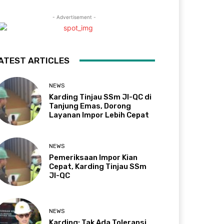
- Advertisement -
ATEST ARTICLES
NEWS
Karding Tinjau SSm JI-QC di
Tanjung Emas, Dorong
Layanan Impor Lebih Cepat
NEWS
Pemeriksaan Impor Kian
Cepat, Karding Tinjau SSm
JI-QC
NEWS
Karding: Tak Ada Toleransi