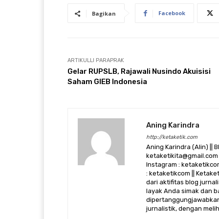
Facebook
Bagikan
ARTIKULLI PARAPRAK
Gelar RUPSLB, Rajawali Nusindo Akuisisi
Saham GIEB Indonesia
Aning Karindra
http://ketaketik.com
Aning Karindra (Alin) || B
ketaketikita@gmail.com 
Instagram : ketaketikcom
: ketaketikcom || Ketak
dari aktifitas blog jurn
layak Anda simak dan ba
dipertanggungjawabkan,
jurnalistik, dengan mel