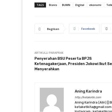
TAGS
Bisnis
BUMN
Digital
ekonomi
Tel
Facebook
Bagikan
ARTIKULLI PARAPRAK
Penyerahan BSU Peserta BPJS
Ketenagakerjaan, Presiden Jokowi Ikut S
Menyerahkan
Aning Karindra
http://ketaketik.com
Aning Karindra (Alin) || B
ketaketikita@gmail.com 
Instagram : ketaketikcom