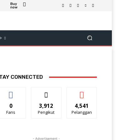
Buy
now
>
TAY CONNECTED
0
3,912
4,541
Fans
Pengikut
Pelanggan
- Advertisement -