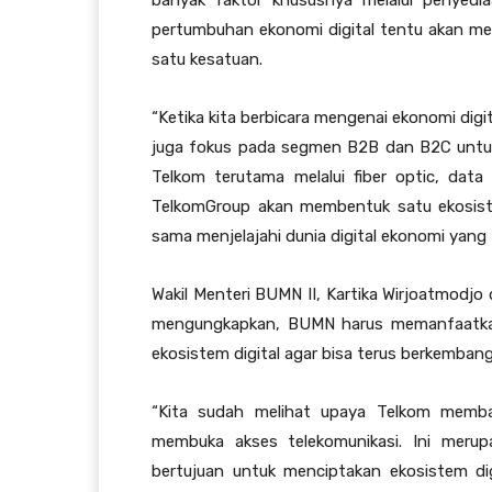
banyak faktor khususnya melalui penyedia
pertumbuhan ekonomi digital tentu akan meli
satu kesatuan.
“Ketika kita berbicara mengenai ekonomi digita
juga fokus pada segmen B2B dan B2C untuk
Telkom terutama melalui fiber optic, data
TelkomGroup akan membentuk satu ekosist
sama menjelajahi dunia digital ekonomi yang I
Wakil Menteri BUMN II, Kartika Wirjoatmodjo
mengungkapkan, BUMN harus memanfaatkan
ekosistem digital agar bisa terus berkembang
“Kita sudah melihat upaya Telkom memba
membuka akses telekomunikasi. Ini merupa
bertujuan untuk menciptakan ekosistem dig