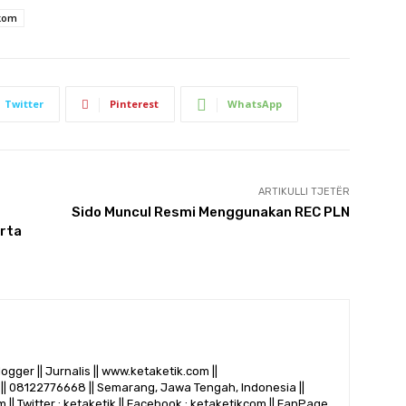
kom
Twitter
Pinterest
WhatsApp
ARTIKULLI TJETËR
Sido Muncul Resmi Menggunakan REC PLN
erta
logger || Jurnalis || www.ketaketik.com ||
|| 08122776668 || Semarang, Jawa Tengah, Indonesia ||
 || Twitter : ketaketik || Facebook : ketaketikcom || FanPage