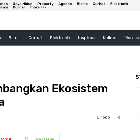
anda
Gaya Hidup
Property
Agenda
Bisnis
Curhat
Elektronik
irasi
Kuliner
more >>>
a
Bisnis
Curhat
Elektronik
Inspirasi
Kuliner
More >>
S
mbangkan Ekosistem
a
1000
0
nterest
WhatsApp