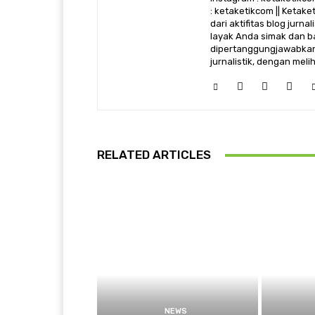
: ketaketikcom || Ketak
dari aktifitas blog jurn
layak Anda simak dan ba
dipertanggungjawabkan,
jurnalistik, dengan mel
RELATED ARTICLES
NEWS