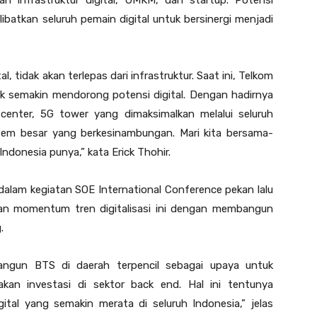
an infrastruktur digital, UMKM, dan startup. Potensi
batkan seluruh pemain digital untuk bersinergi menjadi
l, tidak akan terlepas dari infrastruktur. Saat ini, Telkom
 semakin mendorong potensi digital. Dengan hadirnya
 center, 5G tower yang dimaksimalkan melalui seluruh
em besar yang berkesinambungan. Mari kita bersama-
ndonesia punya,” kata Erick Thohir.
 dalam kegiatan SOE International Conference pekan lalu
 momentum tren digitalisasi ini dengan membangun
.
ngun BTS di daerah terpencil sebagai upaya untuk
kan investasi di sektor back end. Hal ini tentunya
ital yang semakin merata di seluruh Indonesia,” jelas