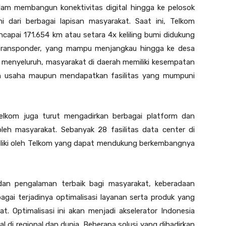
lam membangun konektivitas digital hingga ke pelosok
 dari berbagai lapisan masyarakat. Saat ini, Telkom
mencapai 171.654 km atau setara 4x keliling bumi didukung
9 transponder, yang mampu menjangkau hingga ke desa
g menyeluruh, masyarakat di daerah memiliki kesempatan
n usaha maupun mendapatkan fasilitas yang mumpuni
, Telkom juga turut mengadirkan berbagai platform dan
leh masyarakat. Sebanyak 28 fasilitas data center di
miliki oleh Telkom yang dapat mendukung berkembangnya
dan pengalaman terbaik bagi masyarakat, keberadaan
bagai terjadinya optimalisasi layanan serta produk yang
 Optimalisasi ini akan menjadi akselerator Indonesia
 di regional dan dunia. Beberapa solusi yang dihadirkan