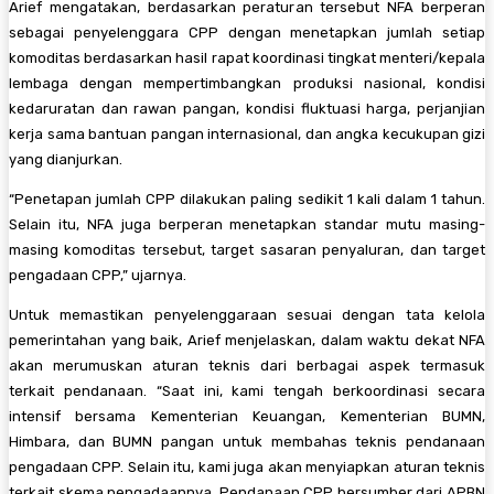
Arief mengatakan, berdasarkan peraturan tersebut NFA berperan
sebagai penyelenggara CPP dengan menetapkan jumlah setiap
komoditas berdasarkan hasil rapat koordinasi tingkat menteri/kepala
lembaga dengan mempertimbangkan produksi nasional, kondisi
kedaruratan dan rawan pangan, kondisi fluktuasi harga, perjanjian
kerja sama bantuan pangan internasional, dan angka kecukupan gizi
yang dianjurkan.
“Penetapan jumlah CPP dilakukan paling sedikit 1 kali dalam 1 tahun.
Selain itu, NFA juga berperan menetapkan standar mutu masing-
masing komoditas tersebut, target sasaran penyaluran, dan target
pengadaan CPP,” ujarnya.
Untuk memastikan penyelenggaraan sesuai dengan tata kelola
pemerintahan yang baik, Arief menjelaskan, dalam waktu dekat NFA
akan merumuskan aturan teknis dari berbagai aspek termasuk
terkait pendanaan. “Saat ini, kami tengah berkoordinasi secara
intensif bersama Kementerian Keuangan, Kementerian BUMN,
Himbara, dan BUMN pangan untuk membahas teknis pendanaan
pengadaan CPP. Selain itu, kami juga akan menyiapkan aturan teknis
terkait skema pengadaannya. Pendanaan CPP bersumber dari APBN