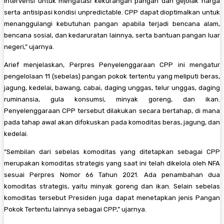
intervensi untuk mengatasi kekurangan pangan dan gejolak harga
serta antisipasi kondisi unpredictable. CPP dapat dioptimalkan untuk
menanggulangi kebutuhan pangan apabila terjadi bencana alam,
bencana sosial, dan kedaruratan lainnya, serta bantuan pangan luar
negeri,” ujarnya.
Arief menjelaskan, Perpres Penyelenggaraan CPP ini mengatur
pengelolaan 11 (sebelas) pangan pokok tertentu yang meliputi beras,
jagung, kedelai, bawang, cabai, daging unggas, telur unggas, daging
ruminansia, gula konsumsi, minyak goreng, dan ikan.
Penyelenggaraan CPP tersebut dilakukan secara bertahap, di mana
pada tahap awal akan difokuskan pada komoditas beras, jagung, dan
kedelai.
“Sembilan dari sebelas komoditas yang ditetapkan sebagai CPP
merupakan komoditas strategis yang saat ini telah dikelola oleh NFA
sesuai Perpres Nomor 66 Tahun 2021. Ada penambahan dua
komoditas strategis, yaitu minyak goreng dan ikan. Selain sebelas
komoditas tersebut Presiden juga dapat menetapkan jenis Pangan
Pokok Tertentu lainnya sebagai CPP,” ujarnya.