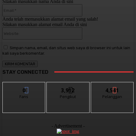
Silakan masukkan nama Anda di sini
Email:*
Anda telah memasukkan alamat email yang salah!
Silakan masukkan alamat email Anda di sini
Website:
Simpan nama, email, dan situs web saya di browser ini untuk lain
kali saya berkomentar.
STAY CONNECTED
0
3,912
4,541
Fans
Pengikut
Pelanggan
- Advertisement -