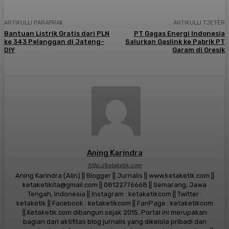
ARTIKULLI PARAPRAK
ARTIKULLI TJETËR
Bantuan Listrik Gratis dari PLN
PT Gagas Energi Indonesia
ke 343 Pelanggan di Jateng-
Salurkan Gaslink ke Pabrik PT
DIY
Garam di Gresik
Aning Karindra
http://ketaketik.com
Aning Karindra (Alin) || Blogger || Jurnalis || www.ketaketik.com ||
ketaketikita@gmail.com || 08122776668 || Semarang, Jawa
Tengah, Indonesia || Instagram : ketaketikcom || Twitter :
ketaketik || Facebook : ketaketikcom || FanPage : ketaketikcom
|| Ketaketik.com dibangun sejak 2015. Portal ini merupakan
bagian dari aktifitas blog jurnalis yang dikelola pribadi dan