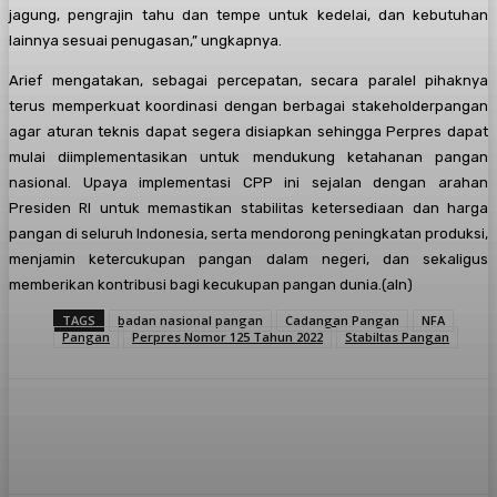
jagung, pengrajin tahu dan tempe untuk kedelai, dan kebutuhan
lainnya sesuai penugasan,” ungkapnya.
Arief mengatakan, sebagai percepatan, secara paralel pihaknya
terus memperkuat koordinasi dengan berbagai stakeholderpangan
agar aturan teknis dapat segera disiapkan sehingga Perpres dapat
mulai diimplementasikan untuk mendukung ketahanan pangan
nasional. Upaya implementasi CPP ini sejalan dengan arahan
Presiden RI untuk memastikan stabilitas ketersediaan dan harga
pangan di seluruh Indonesia, serta mendorong peningkatan produksi,
menjamin ketercukupan pangan dalam negeri, dan sekaligus
memberikan kontribusi bagi kecukupan pangan dunia.(aln)
TAGS
badan nasional pangan
Cadangan Pangan
NFA
Pangan
Perpres Nomor 125 Tahun 2022
Stabiltas Pangan
Facebook
Twitter
Pinterest
WhatsA