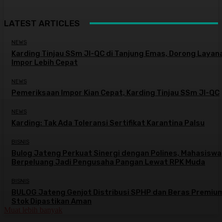
LATEST ARTICLES
NEWS
Karding Tinjau SSm JI-QC di Tanjung Emas, Dorong Layan
Impor Lebih Cepat
NEWS
Pemeriksaan Impor Kian Cepat, Karding Tinjau SSm JI-QC
NEWS
Karding: Tak Ada Toleransi Sertifikat Karantina Palsu
BISNIS
Bulog Jateng Perkuat Sinergi dengan Polines, Mahasiswa
Berpeluang Jadi Pengusaha Pangan Lewat RPK Muda
BISNIS
BULOG Jateng Genjot Distribusi SPHP dan Beras Premiu
Stok Dipastikan Aman
Muat lebih banyak