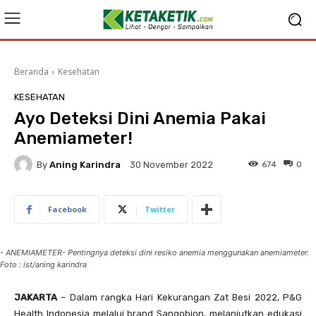
Beranda
Kesehatan
KESEHATAN
Ayo Deteksi Dini Anemia Pakai
Anemiameter!
By
Aning Karindra
674
0
30 November 2022
Facebook
Twitter
- ANEMIAMETER- Pentingnya deteksi dini resiko anemia menggunakan anemiameter.
Foto : ist/aning karindra
JAKARTA
– Dalam rangka Hari Kekurangan Zat Besi 2022, P&G
Health Indonesia melalui brand Sangobion, melanjutkan edukasi