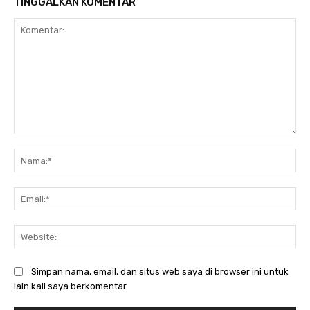
TINGGALKAN KOMENTAR
Komentar:
Na
Ema
Web
Simpan nama, email, dan situs web saya di browser ini untuk
lain kali saya berkomentar.