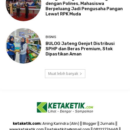
dengan Polines, Mahasiswa
Berpeluang Jadi Pengusaha Pangan
Lewat RPK Muda
BISNIS
BULOG Jateng Genjot Distribusi
SPHP dan Beras Premium, Stok
Dipastikan Aman
Muat lebih banyak
ketaketik.com:
Aning Karindra (Alin) || Blogger || Jurnalis ||
www.ketaketik.com || ketaketikita@gmail.com || 08122776668 ||