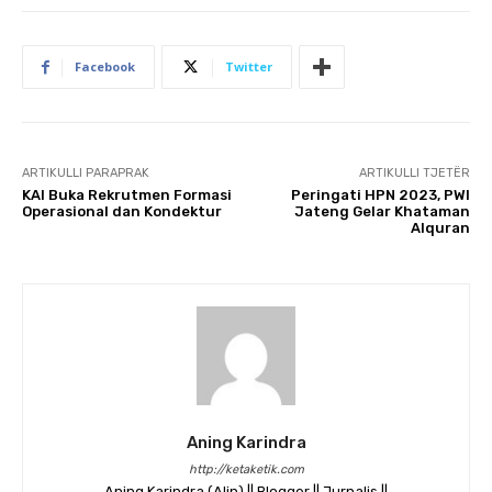
Facebook
Twitter
ARTIKULLI PARAPRAK
ARTIKULLI TJETËR
KAI Buka Rekrutmen Formasi
Peringati HPN 2023, PWI
Operasional dan Kondektur
Jateng Gelar Khataman
Alquran
Aning Karindra
http://ketaketik.com
Aning Karindra (Alin) || Blogger || Jurnalis ||