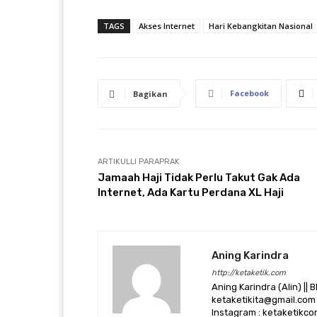
TAGS
Akses Internet
Hari Kebangkitan Nasional
Facebook
Bagikan
ARTIKULLI PARAPRAK
Jamaah Haji Tidak Perlu Takut Gak Ada
Internet, Ada Kartu Perdana XL Haji
Aning Karindra
http://ketaketik.com
Aning Karindra (Alin) || B
ketaketikita@gmail.com 
Instagram : ketaketikcom