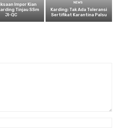
NEWS
ksaan Impor Kian
Karding Tinjau SSm
Karding: Tak Ada Toleransi
JI-QC
Sertifikat Karantina Palsu
Nama:*