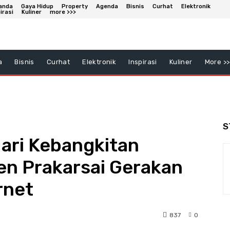
anda
Gaya Hidup
Property
Agenda
Bisnis
Curhat
Elektronik
irasi
Kuliner
more >>>
a
Bisnis
Curhat
Elektronik
Inspirasi
Kuliner
More >>
S
ri Kebangkitan
en Prakarsai Gerakan
rnet
837
0