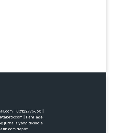
mail.com || 08122776668 ||
ketaketikcom || FanPage :
g jurnalis yang dikelola
ketik.com dapat