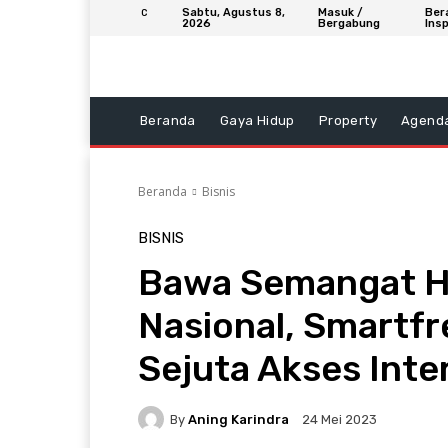
Sabtu, Agustus 8,
Masuk /
Ber
C
2026
Bergabung
Insp
Beranda
Gaya Hidup
Property
Agend
Beranda
Bisnis
BISNIS
Bawa Semangat Ha
Nasional, Smartfr
Sejuta Akses Inte
By
Aning Karindra
24 Mei 2023