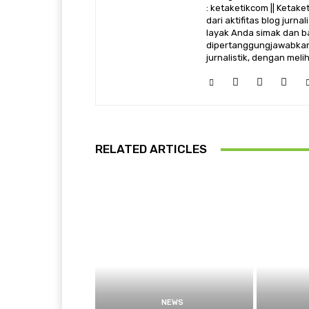
: ketaketikcom || Ketak
dari aktifitas blog jurn
layak Anda simak dan ba
dipertanggungjawabkan,
jurnalistik, dengan mel
RELATED ARTICLES
NEWS