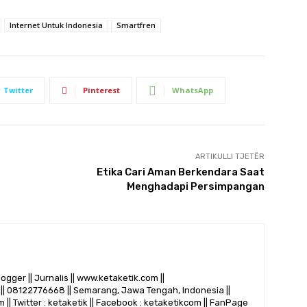
Internet Untuk Indonesia
Smartfren
Twitter
Pinterest
WhatsApp
ARTIKULLI TJETËR
Etika Cari Aman Berkendara Saat
Menghadapi Persimpangan
logger || Jurnalis || www.ketaketik.com ||
|| 08122776668 || Semarang, Jawa Tengah, Indonesia ||
 || Twitter : ketaketik || Facebook : ketaketikcom || FanPage