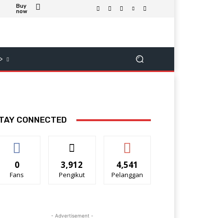
Buy
now
>
TAY CONNECTED
0
3,912
4,541
Fans
Pengikut
Pelanggan
- Advertisement -