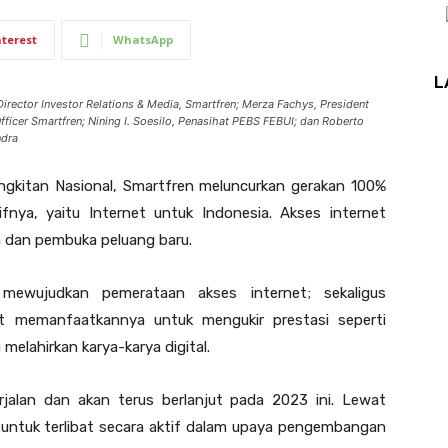
nterest
WhatsApp
L
irector Investor Relations & Media, Smartfren; Merza Fachys, President
fficer Smartfren; Nining I. Soesilo, Penasihat PEBS FEBUI; dan Roberto
ndra
kitan Nasional, Smartfren meluncurkan gerakan 100%
ifnya, yaitu Internet untuk Indonesia. Akses internet
 dan pembuka peluang baru.
mewujudkan pemerataan akses internet; sekaligus
 memanfaatkannya untuk mengukir prestasi seperti
 melahirkan karya-karya digital.
rjalan dan akan terus berlanjut pada 2023 ini. Lewat
 untuk terlibat secara aktif dalam upaya pengembangan