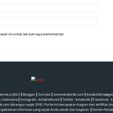
Email:*
Website:
wser ini untuk lain kali saya berkomentar.
rindra (Alin) || Blogger || Jurnalis || www.ketaketik.com || ketaketikita@g
ndonesia || Instagram : ketaketikcom || Twitter : ketaketik || Facebook : 
ik.com dibangun sejak 2015. Portal ini merupakan bagian dari aktifitas blo
ngabarkan informasi yang layak Anda simak dan bagikan. || Konten Keta