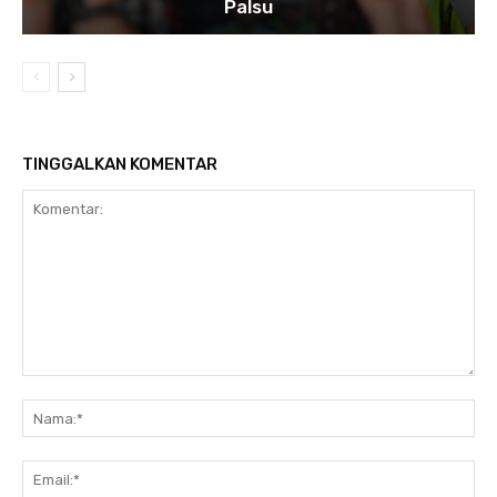
Palsu
TINGGALKAN KOMENTAR
Komentar:
Na
Ema