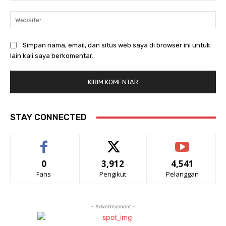
Web
Simpan nama, email, dan situs web saya di browser ini untuk
lain kali saya berkomentar.
STAY CONNECTED
0
3,912
4,541
Fans
Pengikut
Pelanggan
- Advertisement -