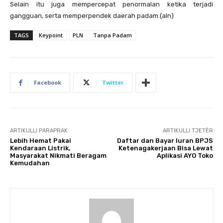
Selain itu juga mempercepat penormalan ketika terjadi
gangguan, serta memperpendek daerah padam.(aln)
TAGS
Keypoint
PLN
Tanpa Padam
Facebook
Twitter
ARTIKULLI PARAPRAK
ARTIKULLI TJETËR
Lebih Hemat Pakai
Daftar dan Bayar Iuran BPJS
Kendaraan Listrik,
Ketenagakerjaan Bisa Lewat
Masyarakat Nikmati Beragam
Aplikasi AYO Toko
Kemudahan