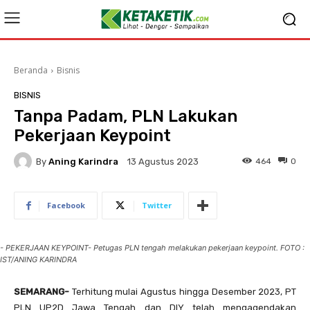
Beranda
Bisnis
BISNIS
Tanpa Padam, PLN Lakukan
Pekerjaan Keypoint
By
Aning Karindra
464
0
13 Agustus 2023
Facebook
Twitter
- PEKERJAAN KEYPOINT- Petugas PLN tengah melakukan pekerjaan keypoint. FOTO :
IST/ANING KARINDRA
SEMARANG-
Terhitung mulai Agustus hingga Desember 2023, PT
PLN UP2D Jawa Tengah dan DIY telah mengagendakan