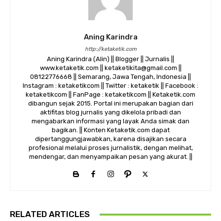
Aning Karindra
http://ketaketik.com
Aning Karindra (Alin) || Blogger || Jurnalis ||
www.ketaketik.com || ketaketikita@gmail.com ||
08122776668 || Semarang, Jawa Tengah, Indonesia ||
Instagram : ketaketikcom || Twitter : ketaketik || Facebook :
ketaketikcom || FanPage : ketaketikcom || Ketaketik.com
dibangun sejak 2015. Portal ini merupakan bagian dari
aktifitas blog jurnalis yang dikelola pribadi dan
mengabarkan informasi yang layak Anda simak dan
bagikan. || Konten Ketaketik.com dapat
dipertanggungjawabkan, karena disajikan secara
profesional melalui proses jurnalistik, dengan melihat,
mendengar, dan menyampaikan pesan yang akurat. ||
RELATED ARTICLES