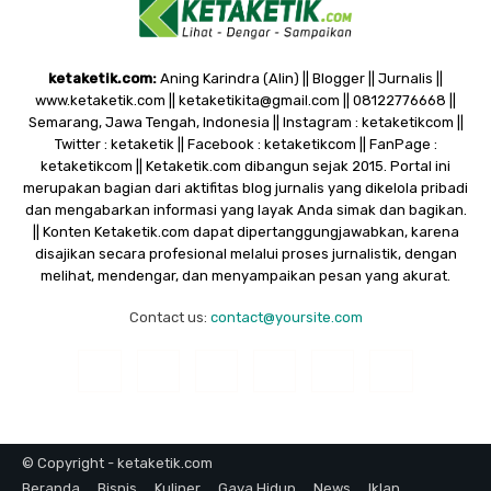
ketaketik.com:
Aning Karindra (Alin) || Blogger || Jurnalis ||
www.ketaketik.com || ketaketikita@gmail.com || 08122776668 ||
Semarang, Jawa Tengah, Indonesia || Instagram : ketaketikcom ||
Twitter : ketaketik || Facebook : ketaketikcom || FanPage :
ketaketikcom || Ketaketik.com dibangun sejak 2015. Portal ini
merupakan bagian dari aktifitas blog jurnalis yang dikelola pribadi
dan mengabarkan informasi yang layak Anda simak dan bagikan.
|| Konten Ketaketik.com dapat dipertanggungjawabkan, karena
disajikan secara profesional melalui proses jurnalistik, dengan
melihat, mendengar, dan menyampaikan pesan yang akurat.
Contact us:
contact@yoursite.com
© Copyright - ketaketik.com
Beranda
Bisnis
Kuliner
Gaya Hidup
News
Iklan