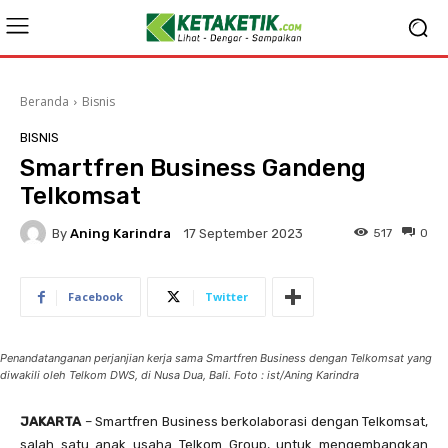
Beranda
Bisnis
BISNIS
Smartfren Business Gandeng
Telkomsat
By
Aning Karindra
517
0
17 September 2023
Facebook
Twitter
Penandatanganan perjanjian kerja sama Smartfren Business dengan Telkomsat yang
diwakili oleh Telkom DWS, di Nusa Dua, Bali. Foto : ist/Aning Karindra
JAKARTA
– Smartfren Business berkolaborasi dengan Telkomsat,
salah satu anak usaha Telkom Group, untuk mengembangkan