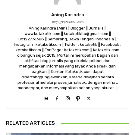
Aning Karindra
http://ketaketik.com
Aning Karindra (Alin) || Blogger || Jurnalis ||
www.ketaketik.com || ketaketikita@gmail.com ||
08122776668 || Semarang, Jawa Tengah, Indonesia ||
Instagram : ketaketikcom || Twitter : ketaketik || Facebook :
ketaketikcom || FanPage : ketaketikcom || Ketaketik.com
dibangun sejak 2015. Portal ini merupakan bagian dari
aktifitas blog jurnalis yang dikelola pribadi dan
mengabarkan informasi yang layak Anda simak dan
bagikan. || Konten Ketaketik.com dapat
dipertanggungjawabkan, karena disajikan secara
profesional melalui proses jurnalistik, dengan melihat,
mendengar, dan menyampaikan pesan yang akurat. ||
RELATED ARTICLES