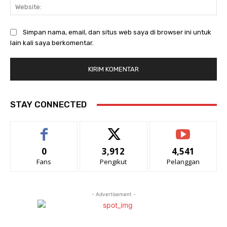
Web
Simpan nama, email, dan situs web saya di browser ini untuk
lain kali saya berkomentar.
STAY CONNECTED
0
3,912
4,541
Fans
Pengikut
Pelanggan
- Advertisement -