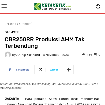
Beranda
Otomotif
OTOMOTIF
CBR250RR Produksi AHM Tak
Terbendung
By
Aning Karindra
436
0
6 November 2023
Facebook
Twitter
CBR250RR Produksi AHM tak terbendung, jadi Jawara Asia di ARRC 2023. Foto :
ist/Aning Karindra
JAKARTA
– Para pebalap Astra Honda terus mendominasi
balapan Asia Road Racing Championship (ARRC) 2023 seri kelima