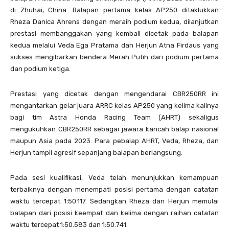
di Zhuhai, China. Balapan pertama kelas AP250 ditaklukkan
Rheza Danica Ahrens dengan meraih podium kedua, dilanjutkan
prestasi membanggakan yang kembali dicetak pada balapan
kedua melalui Veda Ega Pratama dan Herjun Atna Firdaus yang
sukses mengibarkan bendera Merah Putih dari podium pertama
dan podium ketiga.
Prestasi yang dicetak dengan mengendarai CBR250RR ini
mengantarkan gelar juara ARRC kelas AP250 yang kelima kalinya
bagi tim Astra Honda Racing Team (AHRT) sekaligus
mengukuhkan CBR250RR sebagai jawara kancah balap nasional
maupun Asia pada 2023. Para pebalap AHRT, Veda, Rheza, dan
Herjun tampil agresif sepanjang balapan berlangsung.
Pada sesi kualifikasi, Veda telah menunjukkan kemampuan
terbaiknya dengan menempati posisi pertama dengan catatan
waktu tercepat 1:50.117. Sedangkan Rheza dan Herjun memulai
balapan dari posisi keempat dan kelima dengan raihan catatan
waktu tercepat 1:50.583 dan 1:50.741.