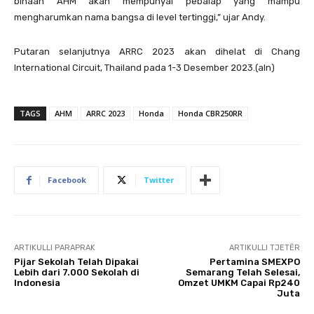
binaan AHM akan mempunyai pebalap yang mampu
mengharumkan nama bangsa di level tertinggi,” ujar Andy.
Putaran selanjutnya ARRC 2023 akan dihelat di Chang
International Circuit, Thailand pada 1-3 Desember 2023.(aln)
TAGS
AHM
ARRC 2023
Honda
Honda CBR250RR
Facebook
Twitter
ARTIKULLI PARAPRAK
ARTIKULLI TJETËR
Pijar Sekolah Telah Dipakai
Pertamina SMEXPO
Lebih dari 7.000 Sekolah di
Semarang Telah Selesai,
Indonesia
Omzet UMKM Capai Rp240
Juta