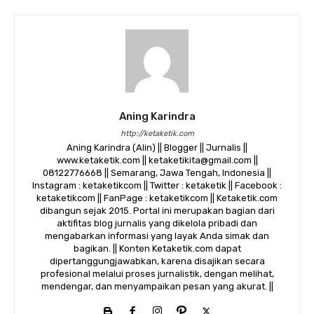
Aning Karindra
http://ketaketik.com
Aning Karindra (Alin) || Blogger || Jurnalis ||
www.ketaketik.com || ketaketikita@gmail.com ||
08122776668 || Semarang, Jawa Tengah, Indonesia ||
Instagram : ketaketikcom || Twitter : ketaketik || Facebook :
ketaketikcom || FanPage : ketaketikcom || Ketaketik.com
dibangun sejak 2015. Portal ini merupakan bagian dari
aktifitas blog jurnalis yang dikelola pribadi dan
mengabarkan informasi yang layak Anda simak dan
bagikan. || Konten Ketaketik.com dapat
dipertanggungjawabkan, karena disajikan secara
profesional melalui proses jurnalistik, dengan melihat,
mendengar, dan menyampaikan pesan yang akurat. ||