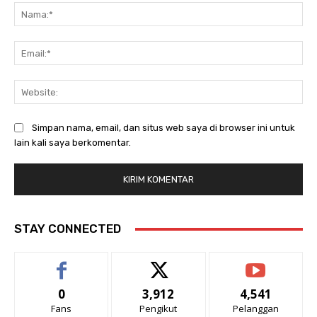
Na
Ema
Web
Simpan nama, email, dan situs web saya di browser ini untuk
lain kali saya berkomentar.
STAY CONNECTED
0
3,912
4,541
Fans
Pengikut
Pelanggan