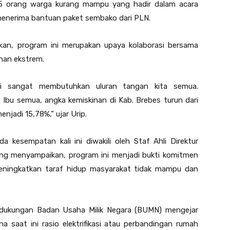
h 145 orang warga kurang mampu yang hadir dalam acara
menerima bantuan paket sembako dari PLN.
kan, program ini merupakan upaya kolaborasi bersama
nan ekstrem.
ini sangat membutuhkan uluran tangan kita semua.
 Ibu semua, angka kemiskinan di Kab. Brebes turun dari
njadi 15,78%,” ujar Urip.
 kesempatan kali ini diwakili oleh Staf Ahli Direktur
rang menyampaikan, program ini menjadi bukti komitmen
eningkatkan taraf hidup masyarakat tidak mampu dan
 dukungan Badan Usaha Milik Negara (BUMN) mengejar
na saat ini rasio elektrifikasi atau perbandingan rumah