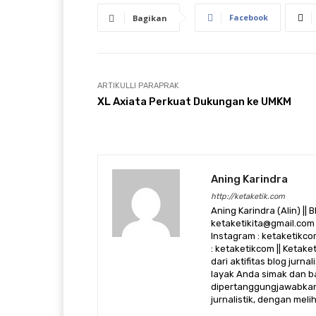
Facebook
Bagikan
ARTIKULLI PARAPRAK
XL Axiata Perkuat Dukungan ke UMKM
Aning Karindra
http://ketaketik.com
Aning Karindra (Alin) || B
ketaketikita@gmail.com 
Instagram : ketaketikcom
: ketaketikcom || Ketak
dari aktifitas blog jurn
layak Anda simak dan ba
dipertanggungjawabkan,
jurnalistik, dengan mel