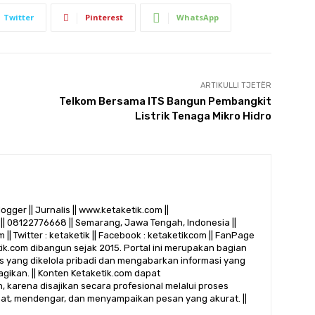
Twitter
Pinterest
WhatsApp
ARTIKULLI TJETËR
Telkom Bersama ITS Bangun Pembangkit
Listrik Tenaga Mikro Hidro
logger || Jurnalis || www.ketaketik.com ||
|| 08122776668 || Semarang, Jawa Tengah, Indonesia ||
 || Twitter : ketaketik || Facebook : ketaketikcom || FanPage
etik.com dibangun sejak 2015. Portal ini merupakan bagian
alis yang dikelola pribadi dan mengabarkan informasi yang
gikan. || Konten Ketaketik.com dapat
 karena disajikan secara profesional melalui proses
ihat, mendengar, dan menyampaikan pesan yang akurat. ||