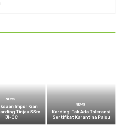
NEWS
NEWS
ksaan Impor Kian
Karding Tinjau SSm
Karding: Tak Ada Toleransi
JI-QC
Sertifikat Karantina Palsu