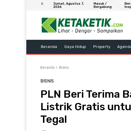
Jumat, Agustus 7,
Masuk /
Ber
C
2026
Bergabung
Insp
Beranda
Gaya Hidup
Property
Agend
Beranda
Bisnis
BISNIS
PLN Beri Terima 
Listrik Gratis un
Tegal