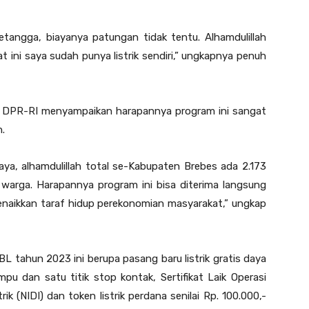
 tetangga, biayanya patungan tidak tentu. Alhamdulillah
 ini saya sudah punya listrik sendiri,” ungkapnya penuh
I DPR-RI menyampaikan harapannya program ini sangat
.
aya, alhamdulillah total se-Kabupaten Brebes ada 2.173
warga. Harapannya program ini bisa diterima langsung
aikkan taraf hidup perekonomian masyarakat,” ungkap
 tahun 2023 ini berupa pasang baru listrik gratis daya
lampu dan satu titik stop kontak, Sertifikat Laik Operasi
ik (NIDI) dan token listrik perdana senilai Rp. 100.000,-