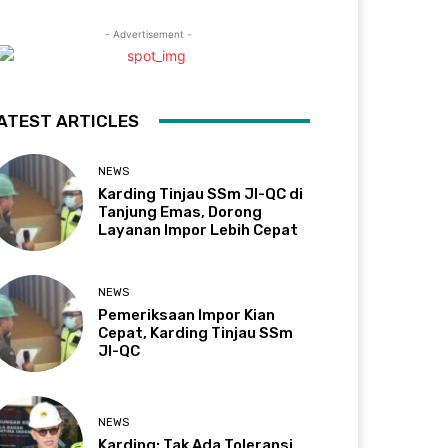
- Advertisement -
ATEST ARTICLES
NEWS
Karding Tinjau SSm JI-QC di
Tanjung Emas, Dorong
Layanan Impor Lebih Cepat
NEWS
Pemeriksaan Impor Kian
Cepat, Karding Tinjau SSm
JI-QC
NEWS
Karding: Tak Ada Toleransi