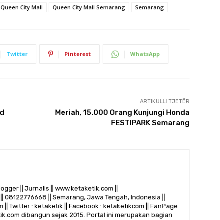
Queen City Mall
Queen City Mall Semarang
Semarang
Twitter
Pinterest
WhatsApp
ARTIKULLI TJETËR
ad
Meriah, 15.000 Orang Kunjungi Honda
FESTIPARK Semarang
logger || Jurnalis || www.ketaketik.com ||
|| 08122776668 || Semarang, Jawa Tengah, Indonesia ||
 || Twitter : ketaketik || Facebook : ketaketikcom || FanPage
etik.com dibangun sejak 2015. Portal ini merupakan bagian