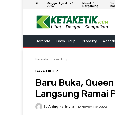
Minggu, Agustus 9,
Masuk /
Ber
C
2026
Bergabung
Ins
Beranda
Gaya Hidup
Property
Agend
Beranda
Gaya Hidup
GAYA HIDUP
Baru Buka, Queen
Langsung Ramai 
By
Aning Karindra
12 November 2023