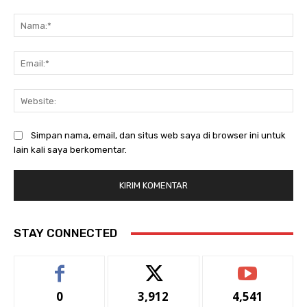
Komentar:
Na
Ema
Web
Simpan nama, email, dan situs web saya di browser ini untuk
lain kali saya berkomentar.
STAY CONNECTED
0
3,912
4,541