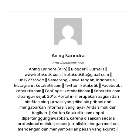
Aning Karindra
http://ketaketik.com
Aning Karindra (Alin) || Blogger || Jurnalis ||
www.ketaketik.com || ketaketikita@gmail.com ||
08122776668 || Semarang, Jawa Tengah, Indonesia ||
Instagram : ketaketikcom || Twitter : ketaketik || Facebook :
ketaketikcom || FanPage : ketaketikcom || Ketaketik.com
dibangun sejak 2015. Portal ini merupakan bagian dari
aktifitas blog jurnalis yang dikelola pribadi dan
mengabarkan informasi yang layak Anda simak dan
bagikan. || Konten Ketaketik.com dapat
dipertanggungjawabkan, karena disajikan secara
profesional melalui proses jurnalistik, dengan melihat,
mendengar, dan menyampaikan pesan yang akurat. ||