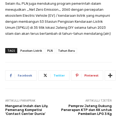
Selain itu, PLN juga mendukung program pemerintah dalam
mewujudkan _Net Zero Emission_ 2060 dengan percepatan
ekosistem Electric Vehicle (EV) / kendaraan listrik yang mumpuni
dengan membangun 53 Stasiun Pengisian Kendaraan Listrik
Umum (SPKLU) di 35 titik lokasi Jateng DIY selama tahun 2023
silam dan akan terus bertambah di tahun-tahun mendatang.(aln)
TAGS
Pasokan Listrik
PLN
Tahun Baru
Facebook
Twitter
Pinterest
ARTIKULLI PARAPRAK
ARTIKULLI TJETËR
Mengenal Indah dan Lily,
Pemprov Jateng Dukung
Pemenang Kompetisi
Penerapan KTP dan KK untuk
‘Contact Center Dunia’
Pembelian LPG 3 Kg