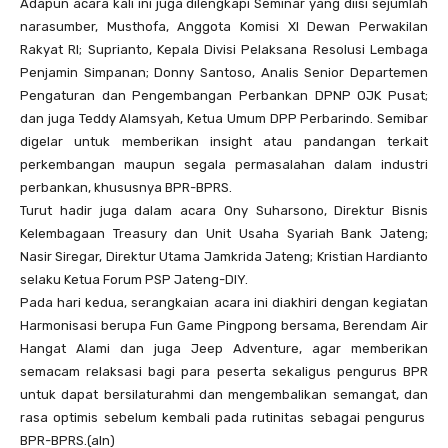
Adapun acara kali ini juga dilengkapi Seminar yang diisi sejumlah
narasumber, Musthofa, Anggota Komisi XI Dewan Perwakilan
Rakyat RI; Suprianto, Kepala Divisi Pelaksana Resolusi Lembaga
Penjamin Simpanan; Donny Santoso, Analis Senior Departemen
Pengaturan dan Pengembangan Perbankan DPNP OJK Pusat;
dan juga Teddy Alamsyah, Ketua Umum DPP Perbarindo. Semibar
digelar untuk memberikan insight atau pandangan terkait
perkembangan maupun segala permasalahan dalam industri
perbankan, khususnya BPR-BPRS.
Turut hadir juga dalam acara Ony Suharsono, Direktur Bisnis
Kelembagaan Treasury dan Unit Usaha Syariah Bank Jateng;
Nasir Siregar, Direktur Utama Jamkrida Jateng; Kristian Hardianto
selaku Ketua Forum PSP Jateng-DIY.
Pada hari kedua, serangkaian acara ini diakhiri dengan kegiatan
Harmonisasi berupa Fun Game Pingpong bersama, Berendam Air
Hangat Alami dan juga Jeep Adventure, agar memberikan
semacam relaksasi bagi para peserta sekaligus pengurus BPR
untuk dapat bersilaturahmi dan mengembalikan semangat, dan
rasa optimis sebelum kembali pada rutinitas sebagai pengurus
BPR-BPRS.(aln)