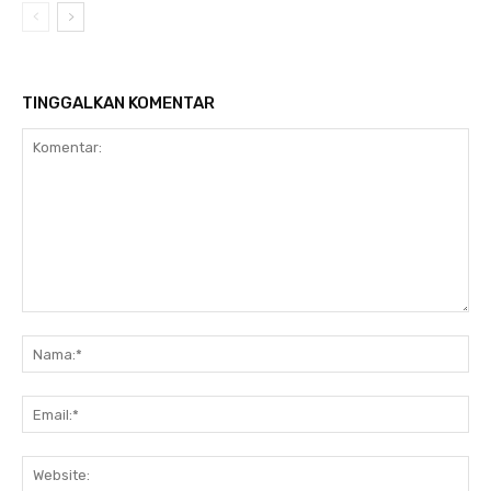
TINGGALKAN KOMENTAR
Komentar:
Na
Ema
Web