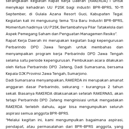
serangkaian kegiatan Rapat Kerja Daerah (RAKERDA) I untuk
menyikapi kehadiran UU P2SK bagi industri BPR-BPRS, 10-11
September, di Gulala Azana Resort Guci, Kabupaten Tegal.
Kegiatan kali ini mengusung tema “Era Baru Industri BPR-BPRS,
Momentum hadirnya UU P2SK, Bertambahnya Pilar Tatakelola dari
Aspek Pemegang Saham dan Penguatan Managemen Resiko”.
Rapat Kerja Daerah ini merupakan kegiatan bagi kepengurusan
Perbarindo DPD Jawa Tengah untuk membahas dan
menyampaikan program kerja Perbarindo DPD Jawa Tengah
selama satu periode kepengurusan. Pembukaan acara dilakukan
oleh Ketua Perbarindo DPD Jateng, Dadi Sumarsana, bersama
Kepala OJK Provinsi Jawa Tengah, Sumarjono.
Dadi Sumarsana menyampaikan, RAKERDA ini merupakan amanat
anggaran dasar Perbarindo, sekurang – kurangnya 2 tahun
sekali. Biasanya RAKERDA dilaksanakan setelah RAKERNAS, akan
tetapi Perbarindo DPD Jateng menginisiasi untuk mengadakan
RAKERDA terlebih dahulu, agar bisa mengumpulkan seluruh
aspirasi semua anggota BPR-BPRS.
“Melalui kegitan ini, kami mengumpulkan bagaimana aspirasi,
pendapat, atau permasalahan dari BPR-BPRS anggota, yang