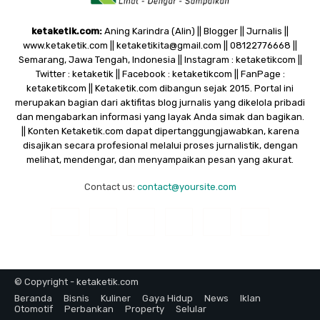
ketaketik.com:
Aning Karindra (Alin) || Blogger || Jurnalis ||
www.ketaketik.com || ketaketikita@gmail.com || 08122776668 ||
Semarang, Jawa Tengah, Indonesia || Instagram : ketaketikcom ||
Twitter : ketaketik || Facebook : ketaketikcom || FanPage :
ketaketikcom || Ketaketik.com dibangun sejak 2015. Portal ini
merupakan bagian dari aktifitas blog jurnalis yang dikelola pribadi
dan mengabarkan informasi yang layak Anda simak dan bagikan.
|| Konten Ketaketik.com dapat dipertanggungjawabkan, karena
disajikan secara profesional melalui proses jurnalistik, dengan
melihat, mendengar, dan menyampaikan pesan yang akurat.
Contact us:
contact@yoursite.com
© Copyright - ketaketik.com
Beranda
Bisnis
Kuliner
Gaya Hidup
News
Iklan
Otomotif
Perbankan
Property
Selular