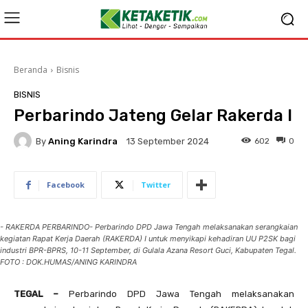
Beranda
Bisnis
BISNIS
Perbarindo Jateng Gelar Rakerda I
By
Aning Karindra
602
0
13 September 2024
Facebook
Twitter
- RAKERDA PERBARINDO- Perbarindo DPD Jawa Tengah melaksanakan serangkaian
kegiatan Rapat Kerja Daerah (RAKERDA) I untuk menyikapi kehadiran UU P2SK bagi
industri BPR-BPRS, 10-11 September, di Gulala Azana Resort Guci, Kabupaten Tegal.
FOTO : DOK.HUMAS/ANING KARINDRA
TEGAL –
Perbarindo DPD Jawa Tengah melaksanakan