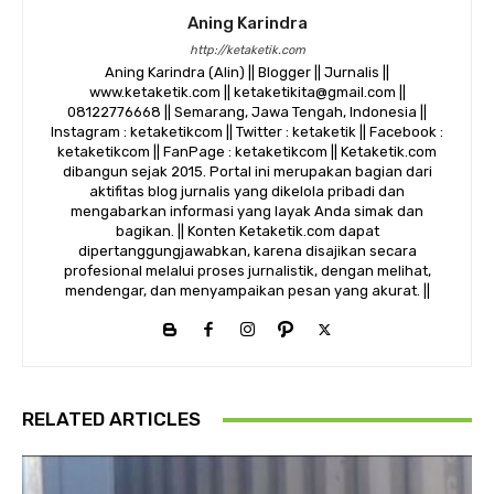
Aning Karindra
http://ketaketik.com
Aning Karindra (Alin) || Blogger || Jurnalis ||
www.ketaketik.com || ketaketikita@gmail.com ||
08122776668 || Semarang, Jawa Tengah, Indonesia ||
Instagram : ketaketikcom || Twitter : ketaketik || Facebook :
ketaketikcom || FanPage : ketaketikcom || Ketaketik.com
dibangun sejak 2015. Portal ini merupakan bagian dari
aktifitas blog jurnalis yang dikelola pribadi dan
mengabarkan informasi yang layak Anda simak dan
bagikan. || Konten Ketaketik.com dapat
dipertanggungjawabkan, karena disajikan secara
profesional melalui proses jurnalistik, dengan melihat,
mendengar, dan menyampaikan pesan yang akurat. ||
RELATED ARTICLES