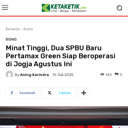
Beranda
Bisnis
BISNIS
Minat Tinggi, Dua SPBU Baru
Pertamax Green Siap Beroperasi
di Jogja Agustus Ini
By
Aning Karindra
625
0
31 Juli 2025
Facebook
Twitter