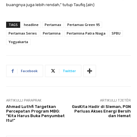
buangnya juga lebih rendah,” tutup Taufiq.(aln)
TAGS
headline
Pertamax
Pertamax Green 95
Pertamax Series
Pertamina
Pertamina Patra Niaga
SPBU
Yogyakarta
Facebook
Twitter
ARTIKULLI PARAPRAK
ARTIKULLI TJETËR
Ahmad Luthfi Targetkan
GasKita Hadir di Sleman, PGN
Percepatan Program MBG:
Perluas Akses Energi Bersih
“Kita Harus Buka Penyumbat
dan Hemat
Itu!”