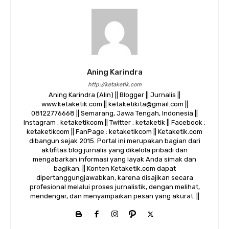
Aning Karindra
http://ketaketik.com
Aning Karindra (Alin) || Blogger || Jurnalis ||
www.ketaketik.com || ketaketikita@gmail.com ||
08122776668 || Semarang, Jawa Tengah, Indonesia ||
Instagram : ketaketikcom || Twitter : ketaketik || Facebook :
ketaketikcom || FanPage : ketaketikcom || Ketaketik.com
dibangun sejak 2015. Portal ini merupakan bagian dari
aktifitas blog jurnalis yang dikelola pribadi dan
mengabarkan informasi yang layak Anda simak dan
bagikan. || Konten Ketaketik.com dapat
dipertanggungjawabkan, karena disajikan secara
profesional melalui proses jurnalistik, dengan melihat,
mendengar, dan menyampaikan pesan yang akurat. ||