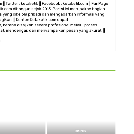
 || Twitter : ketaketik || Facebook : ketaketikcom || FanPage
etik.com dibangun sejak 2015. Portal ini merupakan bagian
alis yang dikelola pribadi dan mengabarkan informasi yang
gikan. || Konten Ketaketik.com dapat
 karena disajikan secara profesional melalui proses
ihat, mendengar, dan menyampaikan pesan yang akurat. ||
BISNIS