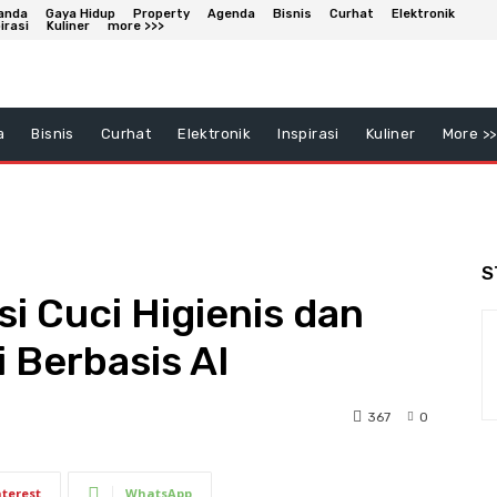
anda
Gaya Hidup
Property
Agenda
Bisnis
Curhat
Elektronik
irasi
Kuliner
more >>>
a
Bisnis
Curhat
Elektronik
Inspirasi
Kuliner
More >>
S
i Cuci Higienis dan
i Berbasis AI
367
0
nterest
WhatsApp