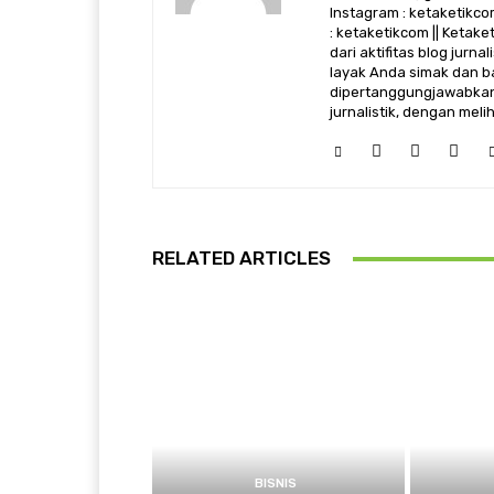
Instagram : ketaketikcom
: ketaketikcom || Ketak
dari aktifitas blog jurn
layak Anda simak dan ba
dipertanggungjawabkan,
jurnalistik, dengan mel
RELATED ARTICLES
BISNIS