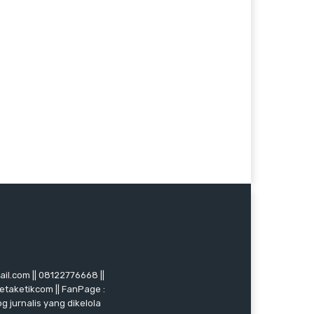
mail.com || 08122776668 ||
ketaketikcom || FanPage :
g jurnalis yang dikelola