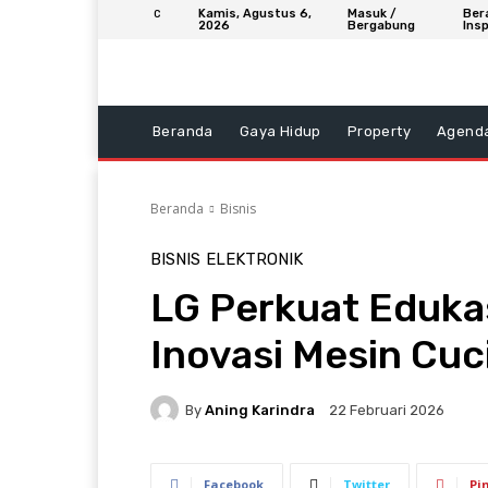
Kamis, Agustus 6,
Masuk /
Ber
C
2026
Bergabung
Insp
Beranda
Gaya Hidup
Property
Agend
Beranda
Bisnis
BISNIS
ELEKTRONIK
LG Perkuat Edukas
Inovasi Mesin Cuc
By
Aning Karindra
22 Februari 2026
Facebook
Twitter
Pi