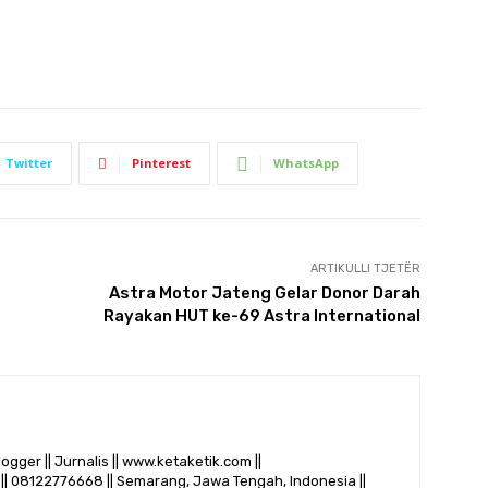
Twitter
Pinterest
WhatsApp
ARTIKULLI TJETËR
Astra Motor Jateng Gelar Donor Darah
Rayakan HUT ke-69 Astra International
logger || Jurnalis || www.ketaketik.com ||
|| 08122776668 || Semarang, Jawa Tengah, Indonesia ||