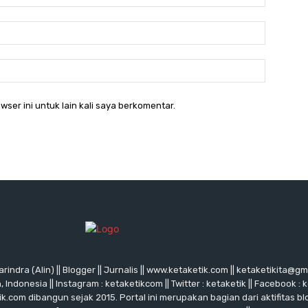
Email:*
Website:
wser ini untuk lain kali saya berkomentar.
rindra (Alin) || Blogger || Jurnalis || www.ketaketik.com || ketaketikita@g
ndonesia || Instagram : ketaketikcom || Twitter : ketaketik || Facebook : 
ik.com dibangun sejak 2015. Portal ini merupakan bagian dari aktifitas blo