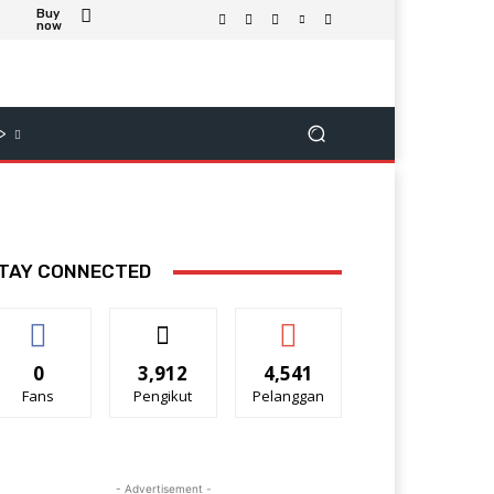
Buy
now
>
TAY CONNECTED
0
3,912
4,541
Fans
Pengikut
Pelanggan
- Advertisement -