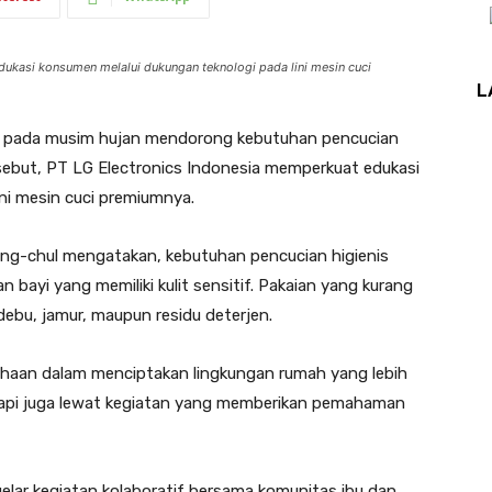
ukasi konsumen melalui dukungan teknologi pada lini mesin cuci
L
 pada musim hujan mendorong kebutuhan pencucian
ersebut, PT LG Electronics Indonesia memperkuat edukasi
ni mesin cuci premiumnya.
Sang-chul mengatakan, kebutuhan pencucian higienis
n bayi yang memiliki kulit sensitif. Pakaian yang kurang
ebu, jamur, maupun residu deterjen.
sahaan dalam menciptakan lingkungan rumah yang lebih
tetapi juga lewat kegiatan yang memberikan pemahaman
elar kegiatan kolaboratif bersama komunitas ibu dan