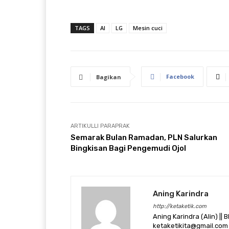
TAGS
AI
LG
Mesin cuci
Facebook
Bagikan
ARTIKULLI PARAPRAK
Semarak Bulan Ramadan, PLN Salurkan
Bingkisan Bagi Pengemudi Ojol
Aning Karindra
http://ketaketik.com
Aning Karindra (Alin) || B
ketaketikita@gmail.com 