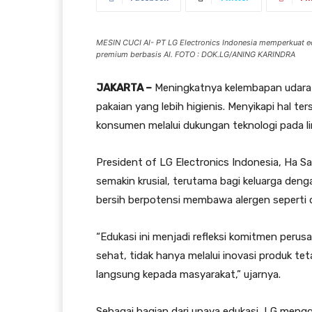
MESIN CUCI AI- PT LG Electronics Indonesia memperkuat ed
premium berbasis AI. FOTO : DOK.LG/ANING KARINDRA
JAKARTA –
Meningkatnya kelembapan udara
pakaian yang lebih higienis. Menyikapi hal t
konsumen melalui dukungan teknologi pada li
President of LG Electronics Indonesia, Ha 
semakin krusial, terutama bagi keluarga denga
bersih berpotensi membawa alergen seperti d
“Edukasi ini menjadi refleksi komitmen peru
sehat, tidak hanya melalui inovasi produk 
langsung kepada masyarakat,” ujarnya.
Sebagai bagian dari upaya edukasi, LG mengg