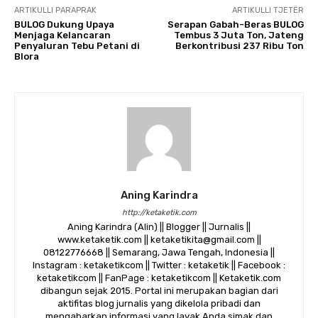
ARTIKULLI PARAPRAK
ARTIKULLI TJETËR
BULOG Dukung Upaya
Serapan Gabah-Beras BULOG
Menjaga Kelancaran
Tembus 3 Juta Ton, Jateng
Penyaluran Tebu Petani di
Berkontribusi 237 Ribu Ton
Blora
Aning Karindra
http://ketaketik.com
Aning Karindra (Alin) || Blogger || Jurnalis ||
www.ketaketik.com || ketaketikita@gmail.com ||
08122776668 || Semarang, Jawa Tengah, Indonesia ||
Instagram : ketaketikcom || Twitter : ketaketik || Facebook :
ketaketikcom || FanPage : ketaketikcom || Ketaketik.com
dibangun sejak 2015. Portal ini merupakan bagian dari
aktifitas blog jurnalis yang dikelola pribadi dan
mengabarkan informasi yang layak Anda simak dan