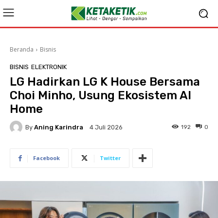
Beranda
Bisnis
BISNIS
ELEKTRONIK
LG Hadirkan LG K House Bersama
Choi Minho, Usung Ekosistem AI
Home
By
Aning Karindra
192
0
4 Juli 2026
Facebook
Twitter