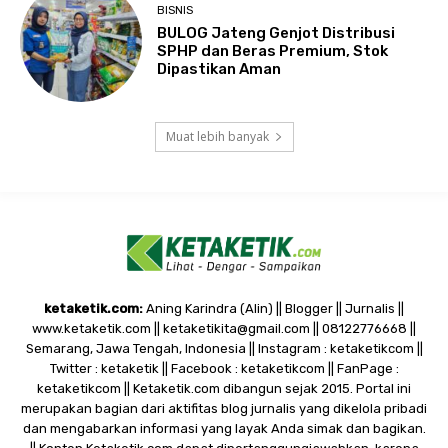
BISNIS
BULOG Jateng Genjot Distribusi
SPHP dan Beras Premium, Stok
Dipastikan Aman
Muat lebih banyak
ketaketik.com:
Aning Karindra (Alin) || Blogger || Jurnalis ||
www.ketaketik.com || ketaketikita@gmail.com || 08122776668 ||
Semarang, Jawa Tengah, Indonesia || Instagram : ketaketikcom ||
Twitter : ketaketik || Facebook : ketaketikcom || FanPage :
ketaketikcom || Ketaketik.com dibangun sejak 2015. Portal ini
merupakan bagian dari aktifitas blog jurnalis yang dikelola pribadi
dan mengabarkan informasi yang layak Anda simak dan bagikan.