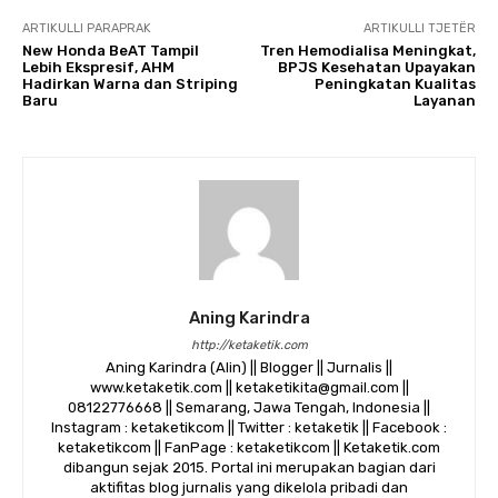
ARTIKULLI PARAPRAK
ARTIKULLI TJETËR
New Honda BeAT Tampil
Tren Hemodialisa Meningkat,
Lebih Ekspresif, AHM
BPJS Kesehatan Upayakan
Hadirkan Warna dan Striping
Peningkatan Kualitas
Baru
Layanan
Aning Karindra
http://ketaketik.com
Aning Karindra (Alin) || Blogger || Jurnalis ||
www.ketaketik.com || ketaketikita@gmail.com ||
08122776668 || Semarang, Jawa Tengah, Indonesia ||
Instagram : ketaketikcom || Twitter : ketaketik || Facebook :
ketaketikcom || FanPage : ketaketikcom || Ketaketik.com
dibangun sejak 2015. Portal ini merupakan bagian dari
aktifitas blog jurnalis yang dikelola pribadi dan